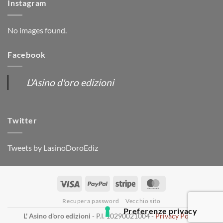
Instagram
No images found.
Facebook
L'Asino d'oro edizioni
Twitter
Tweets by LasinoDoroEdiz
Visa
PayPal
Stripe
MasterCard
Recupera password
Vecchio sito
L' Asino d'oro edizioni
- P.I. 10290021004 -
Privacy Policy