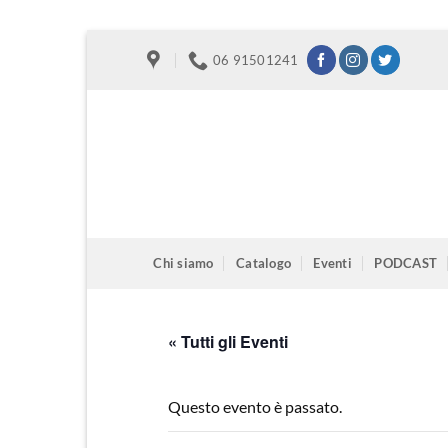
Salta
06 91501241
ai
contenuti
Chi siamo
Catalogo
Eventi
PODCAST
« Tutti gli Eventi
Questo evento è passato.