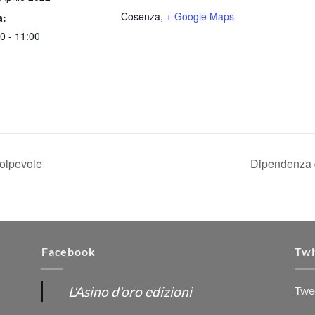
Cosenza
,
+ Google Maps
a:
0 - 11:00
colpevole
Dipendenza 
Facebook
Twi
L'Asino d'oro edizioni
Twe