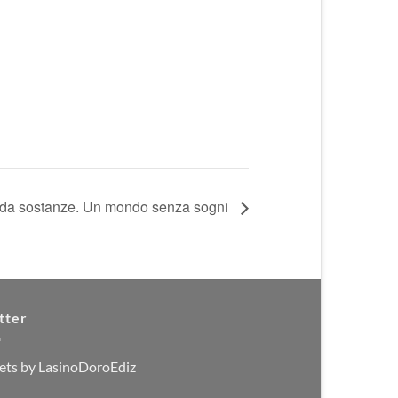
da sostanze. Un mondo senza sogni
tter
ets by LasinoDoroEdiz