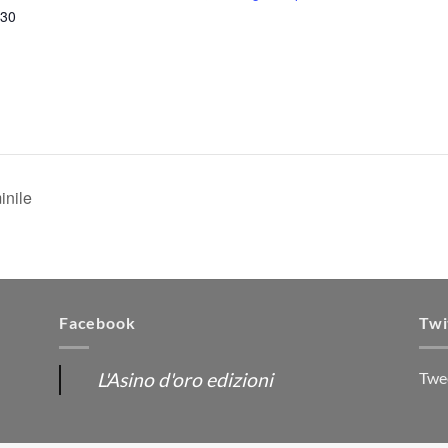
:30
inile
Facebook
Twi
L'Asino d'oro edizioni
Twe