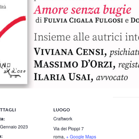
TTAGLI
LUOGO
ta:
Craftwork
 Gennaio 2023
Via dei Pioppi 7
a:
roma
,
+ Google Maps