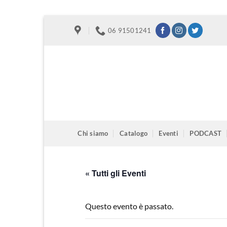
Salta
06 91501241
ai
contenuti
Chi siamo
Catalogo
Eventi
PODCAST
« Tutti gli Eventi
Questo evento è passato.