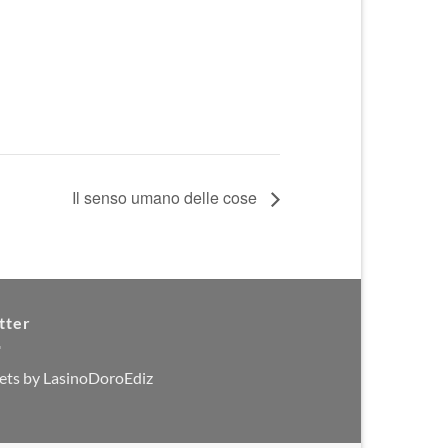
Il senso umano delle cose
tter
ets by LasinoDoroEdiz