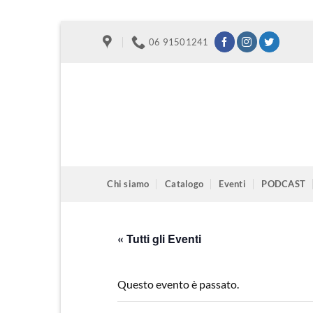
Salta
06 91501241
ai
contenuti
Chi siamo
Catalogo
Eventi
PODCAST
« Tutti gli Eventi
Questo evento è passato.