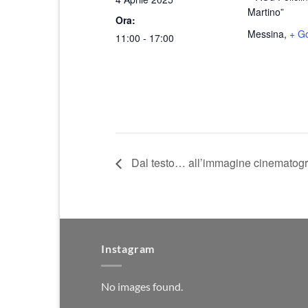
Martino”
Ora:
Messina
,
+ G
11:00 - 17:00
Dal testo… all’immagine cinematogra
Instagram
No images found.