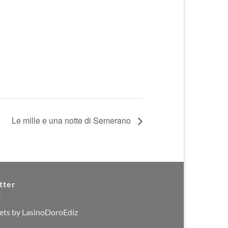
Le mille e una notte di Semerano
tter
ets by LasinoDoroEdiz