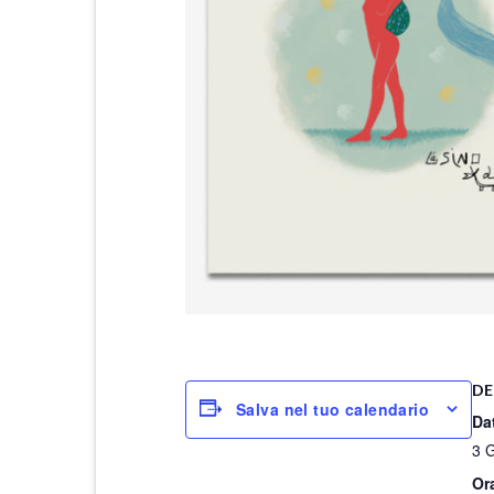
DE
Salva nel tuo calendario
Da
3 
Or