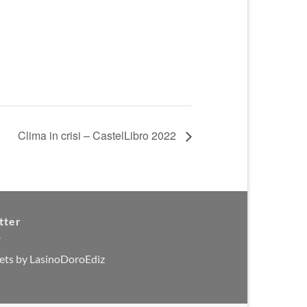
Clima in crisi – CastelLibro 2022
tter
ets by LasinoDoroEdiz