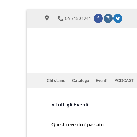
Salta
06 91501241
ai
contenuti
Chi siamo
Catalogo
Eventi
PODCAST
« Tutti gli Eventi
Questo evento è passato.