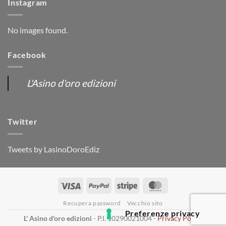
Instagram
No images found.
Facebook
L'Asino d'oro edizioni
Twitter
Tweets by LasinoDoroEdiz
Visa
PayPal
Stripe
MasterCard
Recupera password
Vecchio sito
L' Asino d'oro edizioni
- P.I. 10290021004 -
Privacy Policy