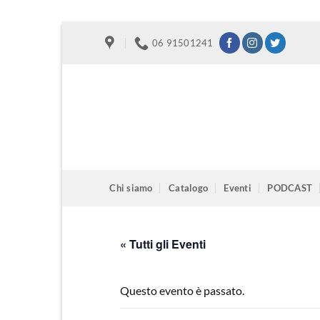
Salta
06 91501241
ai
contenuti
Chi siamo
Catalogo
Eventi
PODCAST
« Tutti gli Eventi
Questo evento è passato.