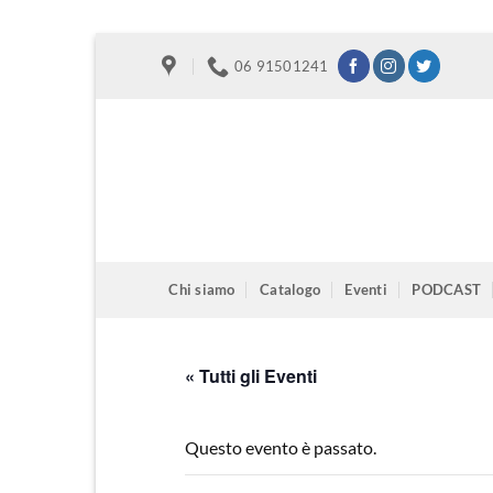
Salta
06 91501241
ai
contenuti
Chi siamo
Catalogo
Eventi
PODCAST
« Tutti gli Eventi
Questo evento è passato.