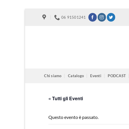
Salta
06 91501241
ai
contenuti
Chi siamo
Catalogo
Eventi
PODCAST
« Tutti gli Eventi
Questo evento è passato.