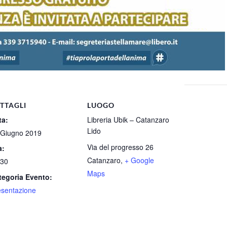
TTAGLI
LUOGO
ta:
Libreria Ubik – Catanzaro
Lido
 Giugno 2019
Via del progresso 26
a:
Catanzaro
,
+ Google
:30
Maps
tegoria Evento:
esentazione