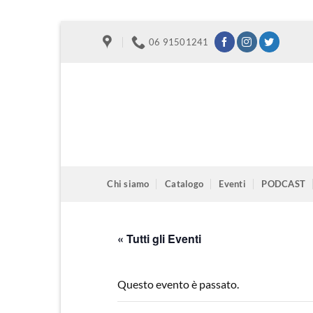
Salta
06 91501241
ai
contenuti
Chi siamo
Catalogo
Eventi
PODCAST
« Tutti gli Eventi
Questo evento è passato.