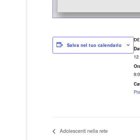
DE
Salva nel tuo calendario
Da
12 
Or
9:0
Ca
Pr
Adolescenti nella rete