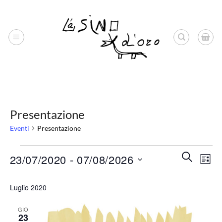
Salta
ai
contenuti
Presentazione
Eventi
Presentazione
Eventi
Eventi
Even
Cerca
23/07/2020
 - 
07/08/2026
Lista
Ricerca
Vist
e
Seleziona
Navi
Luglio 2020
viste
la
Navigazio
data.
GIO
23