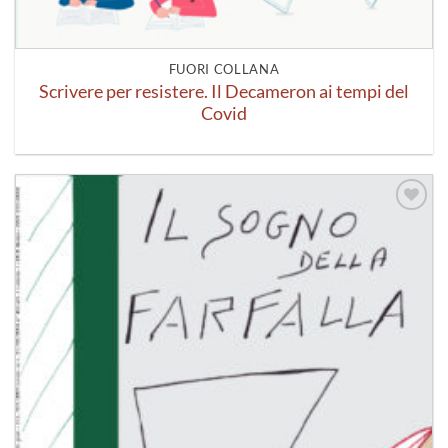
FUORI COLLANA
Scrivere per resistere. Il Decameron ai tempi del
Covid
Aggiungi
alla lista
dei
desideri