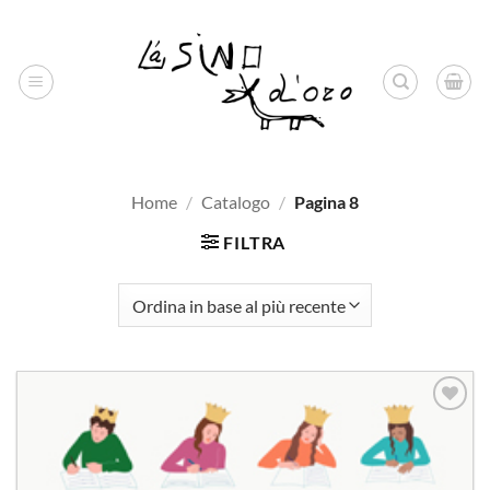
Salta
ai
contenuti
Home
/
Catalogo
/
Pagina 8
FILTRA
Aggiungi
alla lista
dei
desideri