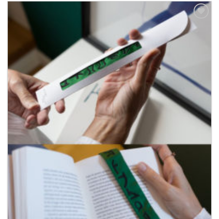
Aggiungi
alla lista
dei
desideri