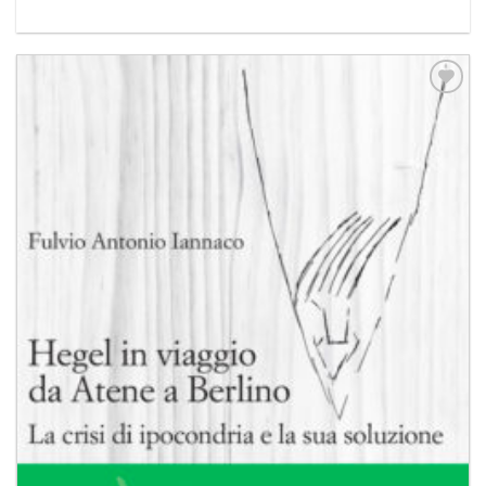
Aggiungi
alla lista
dei
desideri