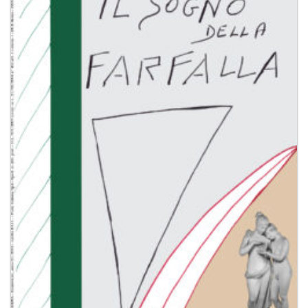
Aggiungi
alla lista
dei
desideri