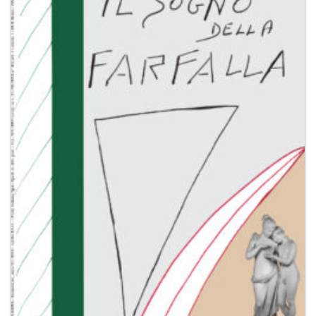
Aggiungi
alla lista
dei
desideri