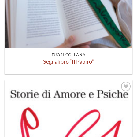
FUORI COLLANA
Segnalibro “Il Papiro”
Aggiungi
alla lista
dei
desideri