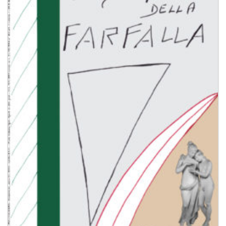
dei
desideri