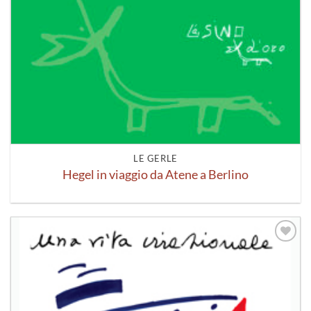
LE GERLE
Hegel in viaggio da Atene a Berlino
Aggiungi
alla lista
dei
desideri