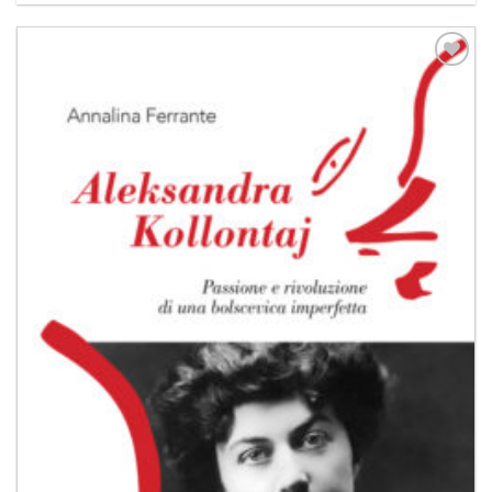
Aggiungi
alla lista
dei
desideri