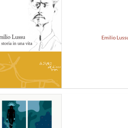
Aggiungi
alla lista
dei
desideri
Emilio Lussu
Aggiungi
alla lista
dei
desideri