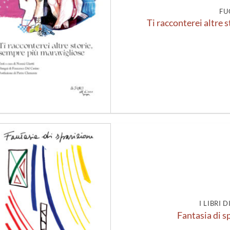
FU
Ti racconterei altre 
Aggiungi
alla lista
dei
desideri
I LIBRI 
Fantasia di s