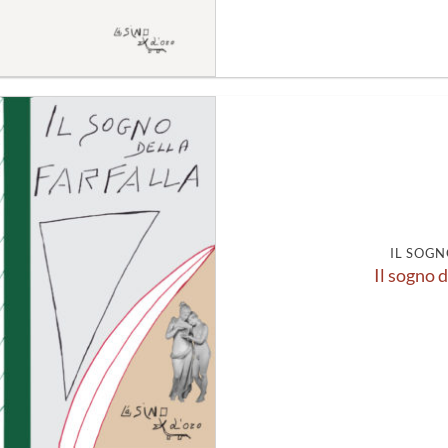
Aggiungi
alla lista
dei
desideri
IL SOGN
Il sogno d