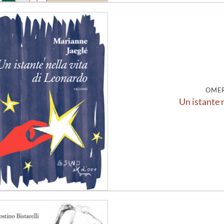
Aggiungi
alla lista
dei
desideri
OMER
Un istante 