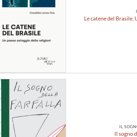
Le catene del Brasile. 
Aggiungi
alla lista
dei
desideri
IL SOGN
Il sogno d