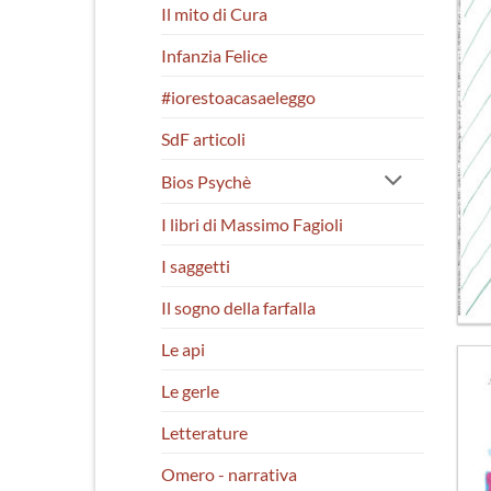
Il mito di Cura
Infanzia Felice
#iorestoacasaeleggo
SdF articoli
Bios Psychè
I libri di Massimo Fagioli
I saggetti
Il sogno della farfalla
Le api
Le gerle
Letterature
Omero - narrativa