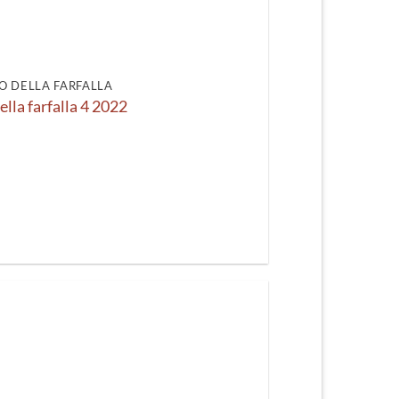
recente
O DELLA FARFALLA
ella farfalla 4 2022