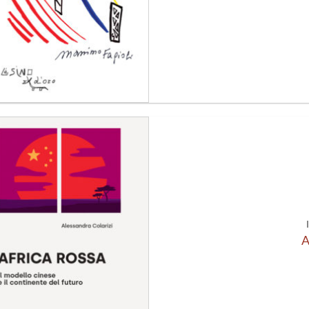
Aggiungi
alla lista
dei
desideri
A