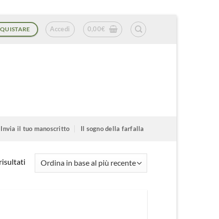
Accedi
0,00
€
QUISTARE
Invia il tuo manoscritto
Il sogno della farfalla
Ordina
isultati
in
base
al
più