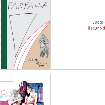
alla lista
dei
desideri
IL SOGN
Il sogno d
Aggiungi
alla lista
dei
desideri