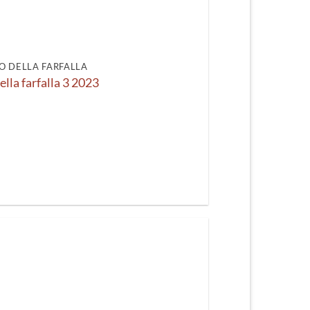
recente
O DELLA FARFALLA
ella farfalla 3 2023