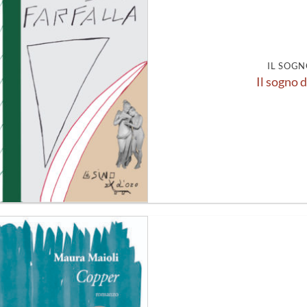
alla lista
dei
desideri
IL SOGN
Il sogno d
Aggiungi
alla lista
dei
desideri