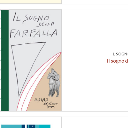
Aggiungi
alla lista
dei
desideri
IL SOGN
Il sogno d