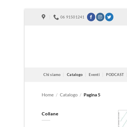
Salta
06 91501241
ai
contenuti
Chi siamo
Catalogo
Eventi
PODCAST
Home
/
Catalogo
/
Pagina 5
Collane