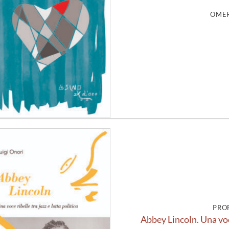
OMER
Aggiungi
alla lista
dei
desideri
PRO
Abbey Lincoln. Una voce