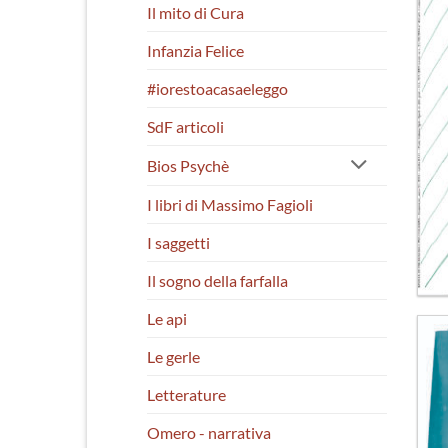
Il mito di Cura
Infanzia Felice
#iorestoacasaeleggo
SdF articoli
Bios Psychè
I libri di Massimo Fagioli
I saggetti
Il sogno della farfalla
Le api
Le gerle
Letterature
Omero - narrativa