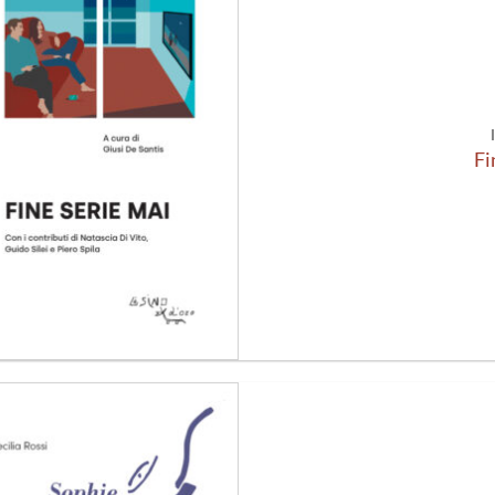
Aggiungi
alla lista
dei
desideri
Fi
Aggiungi
alla lista
dei
desideri