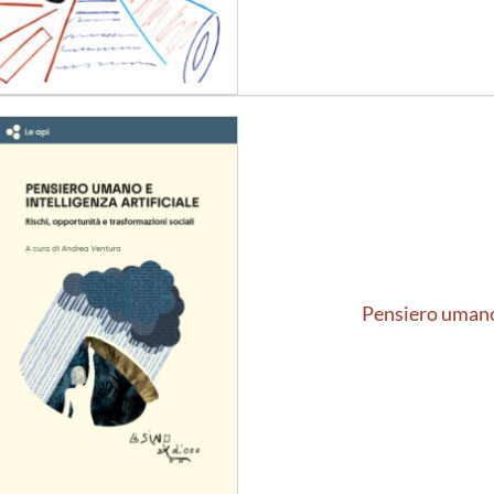
Aggiungi
alla lista
dei
desideri
Pensiero umano 