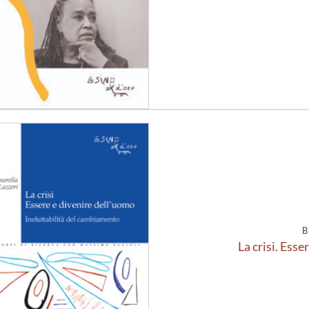
Aggiungi
alla lista
dei
desideri
B
La crisi. Esse