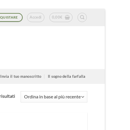
Accedi
0,00
€
QUISTARE
Invia il tuo manoscritto
Il sogno della farfalla
Ordina
isultati
in
base
al
più