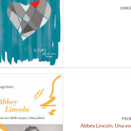
OMER
Aggiungi
alla lista
dei
desideri
PRO
Abbey Lincoln. Una voce