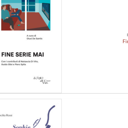
Aggiungi
alla lista
dei
desideri
Fi
Aggiungi
alla lista
dei
desideri