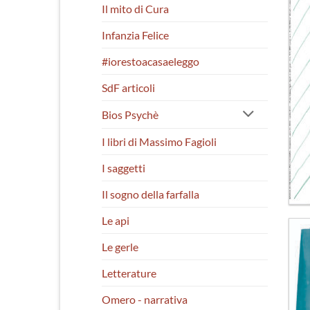
Il mito di Cura
Infanzia Felice
#iorestoacasaeleggo
SdF articoli
Bios Psychè
I libri di Massimo Fagioli
I saggetti
Il sogno della farfalla
Le api
Le gerle
Letterature
Omero - narrativa