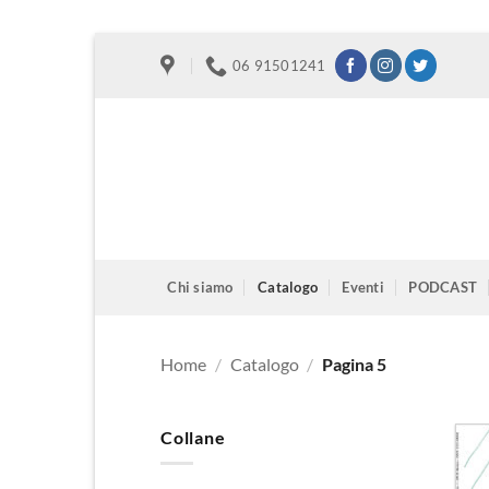
Salta
06 91501241
ai
contenuti
Chi siamo
Catalogo
Eventi
PODCAST
Home
/
Catalogo
/
Pagina 5
Collane