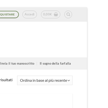
Accedi
0,00
€
QUISTARE
Invia il tuo manoscritto
Il sogno della farfalla
Ordina
isultati
in
base
al
più