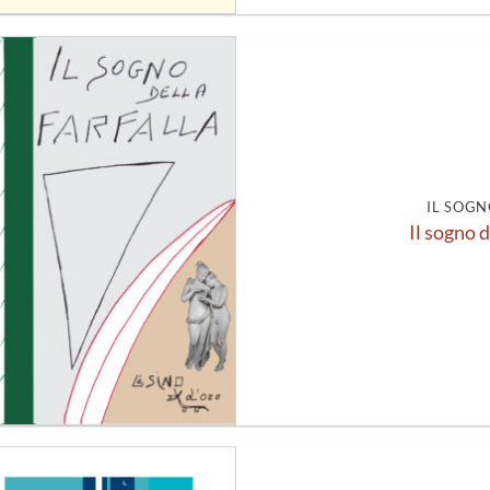
Aggiungi
alla lista
dei
desideri
IL SOGN
Il sogno d