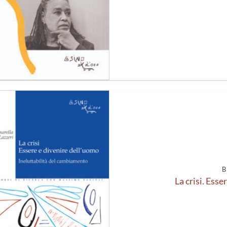
Aggiungi
alla lista
dei
desideri
B
La crisi. Esse