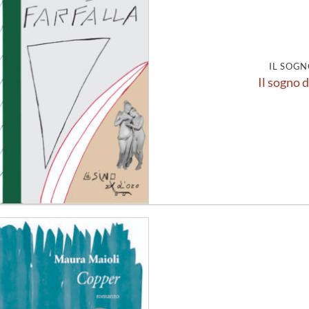
alla lista
dei
desideri
IL SOGN
Il sogno d
Aggiungi
alla lista
dei
desideri