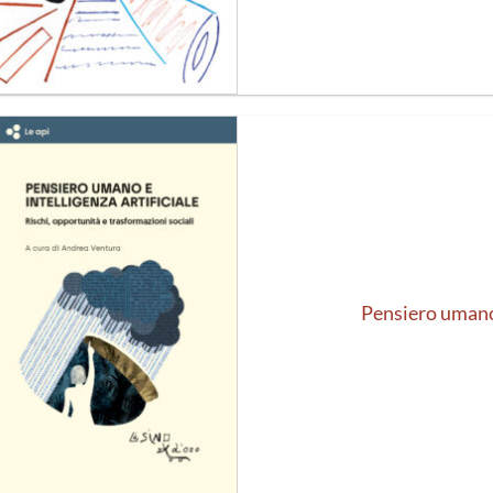
Aggiungi
alla lista
dei
desideri
Pensiero umano 