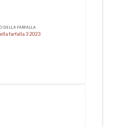
recente
O DELLA FARFALLA
ella farfalla 3 2023