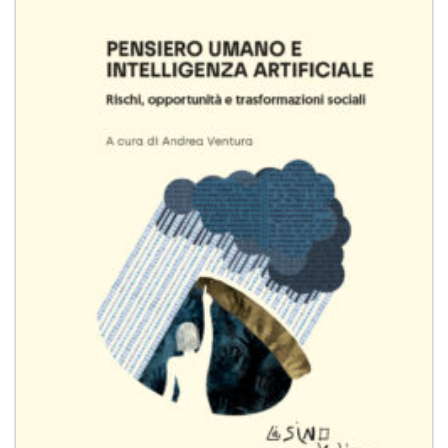
alla lista
dei
desideri