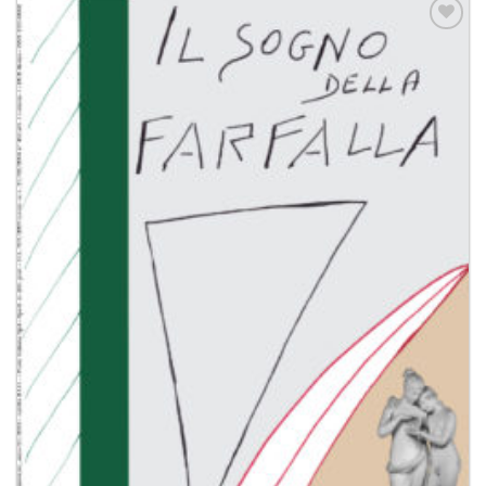
Aggiungi
alla lista
dei
desideri