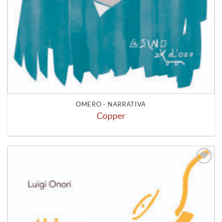
OMERO - NARRATIVA
Copper
Aggiungi
alla lista
dei
desideri