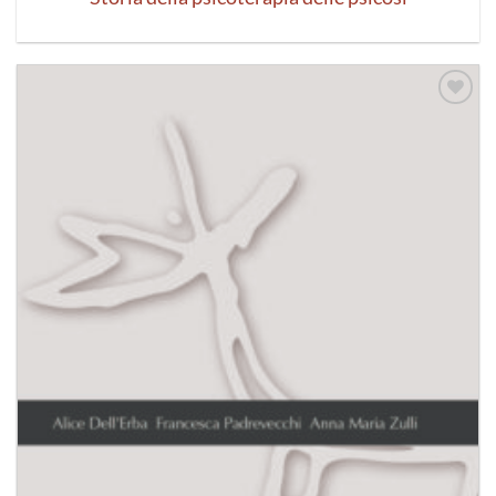
Aggiungi
alla lista
dei
desideri