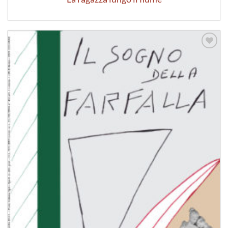
Aggiungi
alla lista
dei
desideri