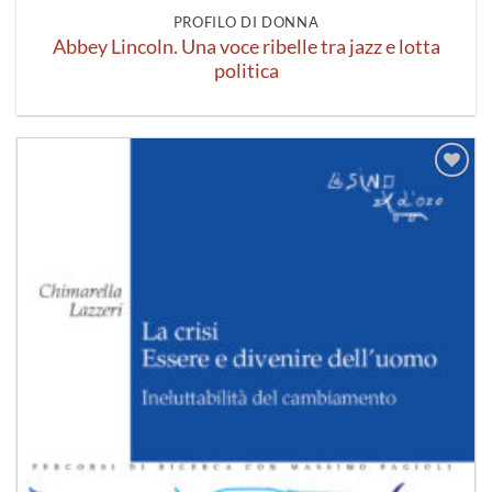
PROFILO DI DONNA
Abbey Lincoln. Una voce ribelle tra jazz e lotta
politica
Aggiungi
alla lista
dei
desideri