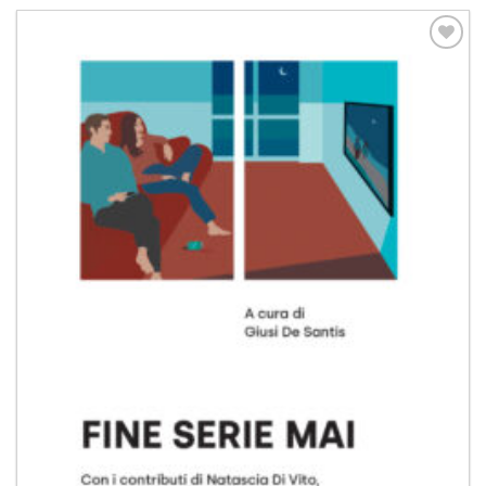
Aggiungi
alla lista
dei
desideri