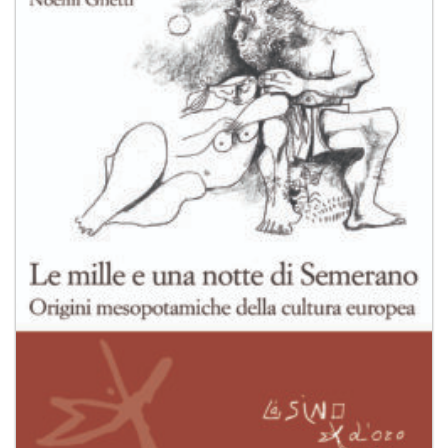
alla lista
dei
desideri