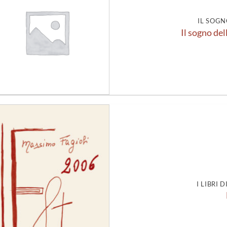
alla lista
dei
desideri
IL SOGN
Il sogno del
Aggiungi
alla lista
dei
desideri
I LIBRI 