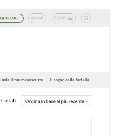
Accedi
0,00
€
QUISTARE
Invia il tuo manoscritto
Il sogno della farfalla
Ordina
isultati
in
base
al
più