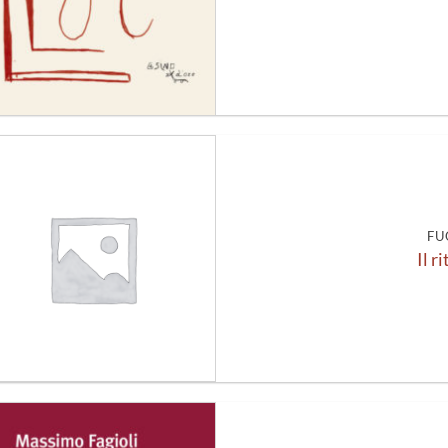
Aggiungi
alla lista
dei
desideri
FU
Il r