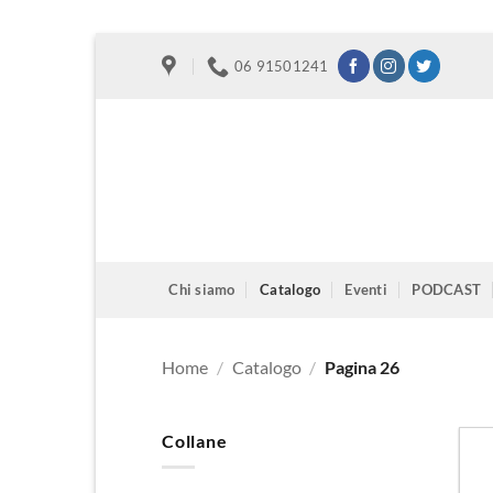
Salta
06 91501241
ai
contenuti
Chi siamo
Catalogo
Eventi
PODCAST
Home
/
Catalogo
/
Pagina 26
Collane