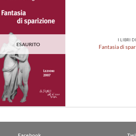
Aggiungi
alla lista
dei
desideri
I LIBRI 
ESAURITO
Fantasia di spar
Facebook
Twi