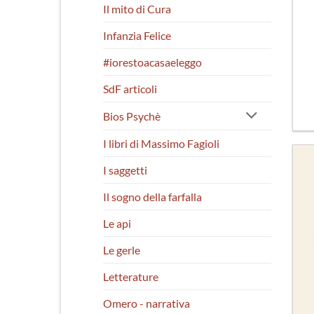
Il mito di Cura
Infanzia Felice
#iorestoacasaeleggo
SdF articoli
Bios Psychè
I libri di Massimo Fagioli
I saggetti
Il sogno della farfalla
Le api
Le gerle
Letterature
Omero - narrativa