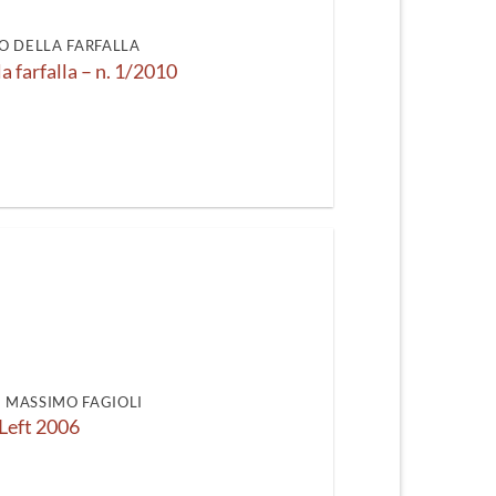
recente
O DELLA FARFALLA
la farfalla – n. 1/2010
DI MASSIMO FAGIOLI
Left 2006