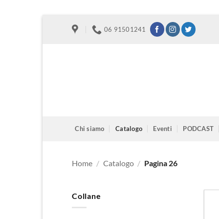
Salta
06 91501241
ai
contenuti
Chi siamo
Catalogo
Eventi
PODCAST
Home
/
Catalogo
/
Pagina 26
Collane