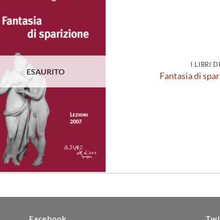
Aggiungi
alla lista
dei
desideri
I LIBRI 
ESAURITO
Fantasia di spar
Facebook
Twi