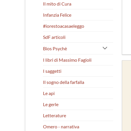
Il mito di Cura
Infanzia Felice
#iorestoacasaeleggo
SdF articoli
Bios Psychè
I libri di Massimo Fagioli
I saggetti
Il sogno della farfalla
Le api
Le gerle
Letterature
Omero - narrativa