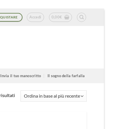
Accedi
0,00
€
QUISTARE
Invia il tuo manoscritto
Il sogno della farfalla
Ordina
isultati
in
base
al
più