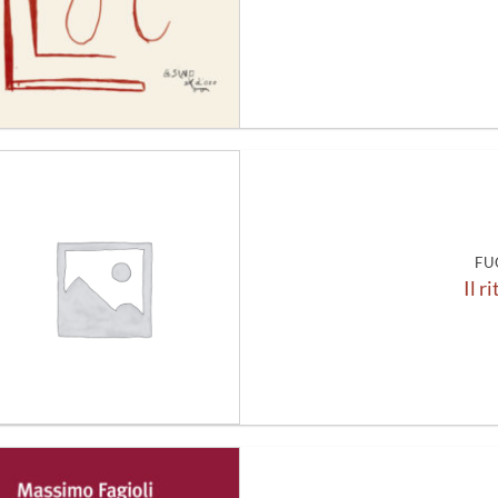
Aggiungi
alla lista
dei
desideri
FU
Il r