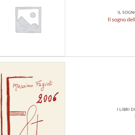
alla lista
dei
desideri
IL SOGN
Il sogno del
Aggiungi
alla lista
dei
desideri
I LIBRI 