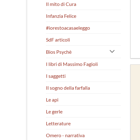
Il mito di Cura
Infanzia Felice
#iorestoacasaeleggo
SdF articoli
Bios Psychè
I libri di Massimo Fagioli
I saggetti
Il sogno della farfalla
Le api
Le gerle
Letterature
Omero - narrativa