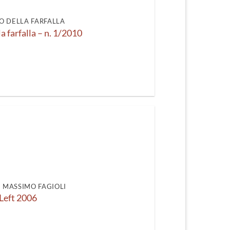
recente
O DELLA FARFALLA
la farfalla – n. 1/2010
DI MASSIMO FAGIOLI
Left 2006