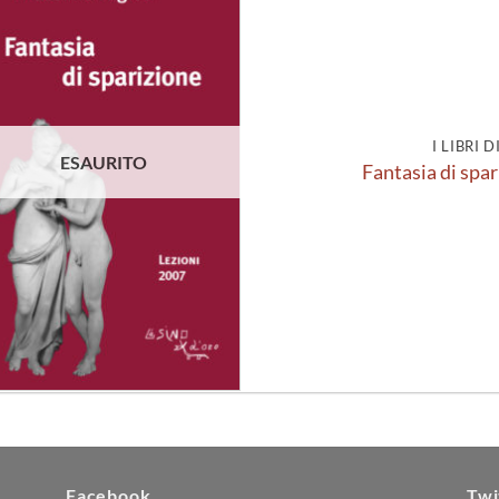
Aggiungi
alla lista
dei
desideri
I LIBRI 
ESAURITO
Fantasia di spar
Facebook
Twi