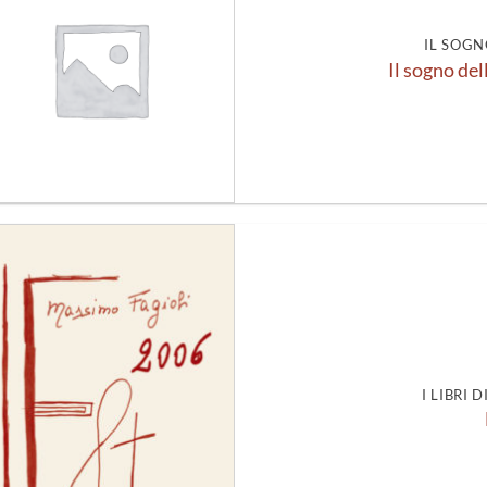
alla lista
dei
desideri
IL SOGN
Il sogno del
Aggiungi
alla lista
dei
desideri
I LIBRI 