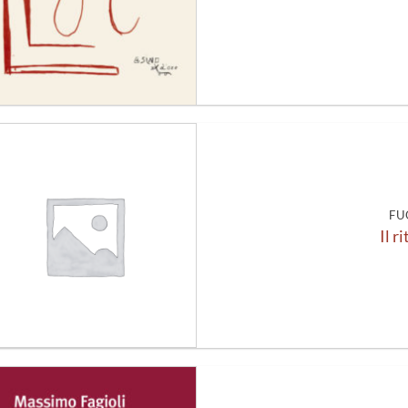
Aggiungi
alla lista
dei
desideri
FU
Il r