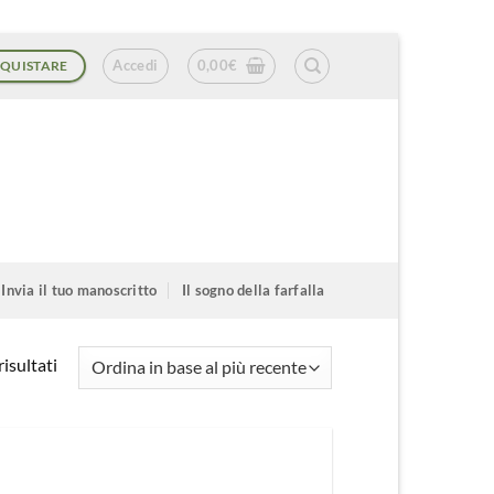
Accedi
0,00
€
QUISTARE
Invia il tuo manoscritto
Il sogno della farfalla
Ordina
isultati
in
base
al
più