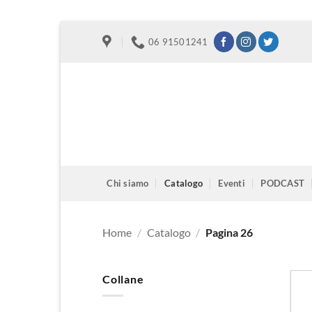
Salta
06 91501241
ai
contenuti
Chi siamo
Catalogo
Eventi
PODCAST
Home
/
Catalogo
/
Pagina 26
Collane