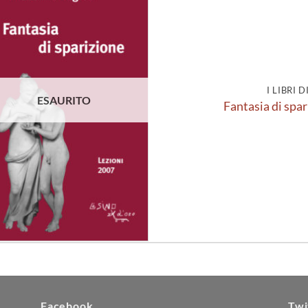
Aggiungi
alla lista
dei
desideri
I LIBRI 
ESAURITO
Fantasia di spar
Facebook
Twi