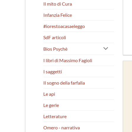
Il mito di Cura
Infanzia Felice
#iorestoacasaeleggo
SdF articoli
Bios Psychè
I libri di Massimo Fagioli
I saggetti
Il sogno della farfalla
Le api
Le gerle
Letterature
Omero - narrativa