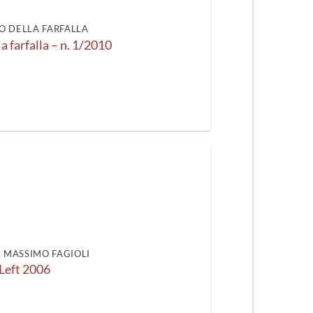
recente
O DELLA FARFALLA
la farfalla – n. 1/2010
DI MASSIMO FAGIOLI
Left 2006