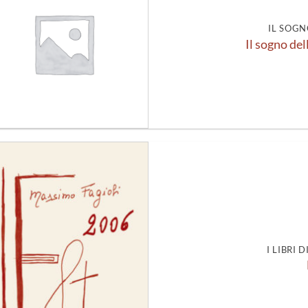
alla lista
dei
desideri
IL SOGN
Il sogno del
Aggiungi
alla lista
dei
desideri
I LIBRI 