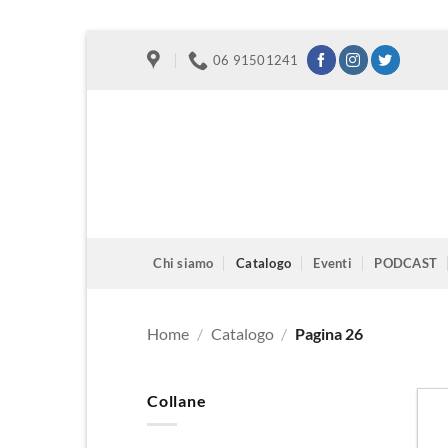
Salta
06 91501241
ai
contenuti
Chi siamo
Catalogo
Eventi
PODCAST
Home
/
Catalogo
/
Pagina 26
Collane