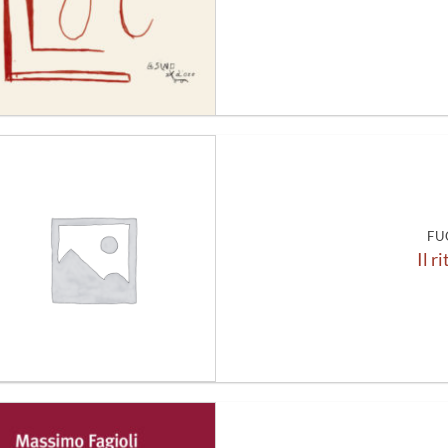
Aggiungi
alla lista
dei
desideri
FU
Il r