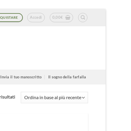
Accedi
0,00
€
QUISTARE
Invia il tuo manoscritto
Il sogno della farfalla
Ordina
isultati
in
base
al
più