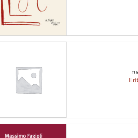
Aggiungi
alla lista
dei
desideri
FU
Il r