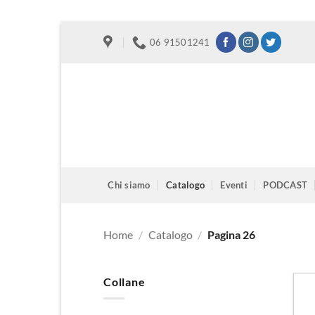
Salta
06 91501241
ai
contenuti
Chi siamo
Catalogo
Eventi
PODCAST
Home
/
Catalogo
/
Pagina 26
Collane