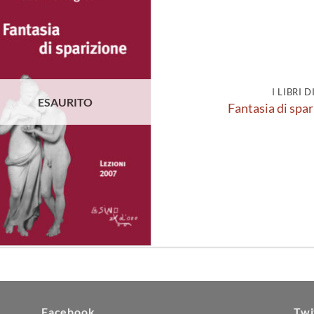
Aggiungi
alla lista
dei
desideri
I LIBRI 
ESAURITO
Fantasia di spar
Facebook
Twi