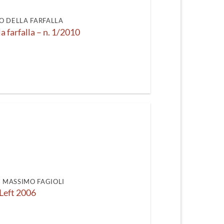
recente
O DELLA FARFALLA
la farfalla – n. 1/2010
DI MASSIMO FAGIOLI
Left 2006