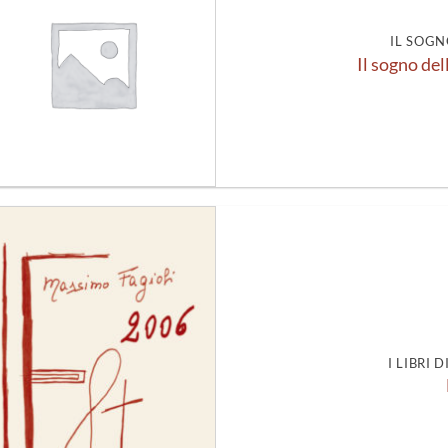
alla lista
dei
desideri
IL SOGN
Il sogno del
Aggiungi
alla lista
dei
desideri
I LIBRI 