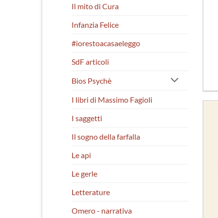
Il mito di Cura
Infanzia Felice
#iorestoacasaeleggo
SdF articoli
Bios Psychè
I libri di Massimo Fagioli
I saggetti
Il sogno della farfalla
Le api
Le gerle
Letterature
Omero - narrativa