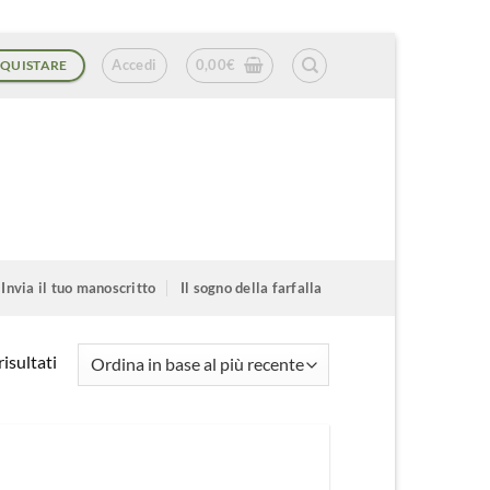
Accedi
0,00
€
QUISTARE
Invia il tuo manoscritto
Il sogno della farfalla
Ordina
isultati
in
base
al
più