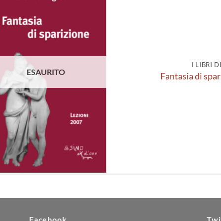
Aggiungi
alla lista
dei
desideri
I LIBRI 
ESAURITO
Fantasia di spar
Facebook
Twi