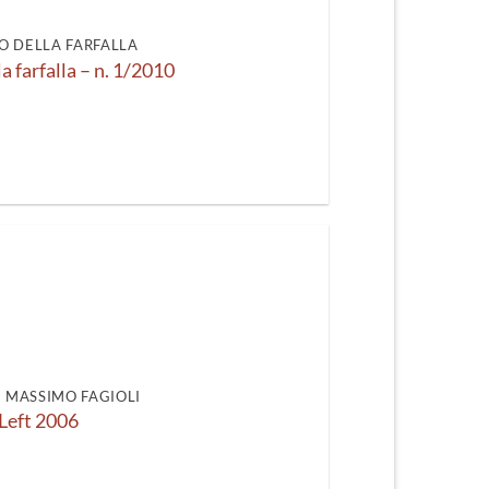
recente
O DELLA FARFALLA
la farfalla – n. 1/2010
DI MASSIMO FAGIOLI
Left 2006