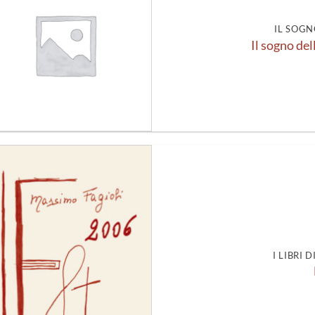
alla lista
dei
desideri
IL SOGN
Il sogno del
Aggiungi
alla lista
dei
desideri
I LIBRI 