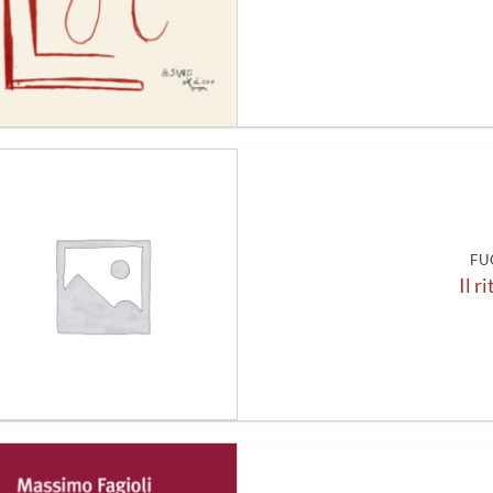
Aggiungi
alla lista
dei
desideri
FU
Il r