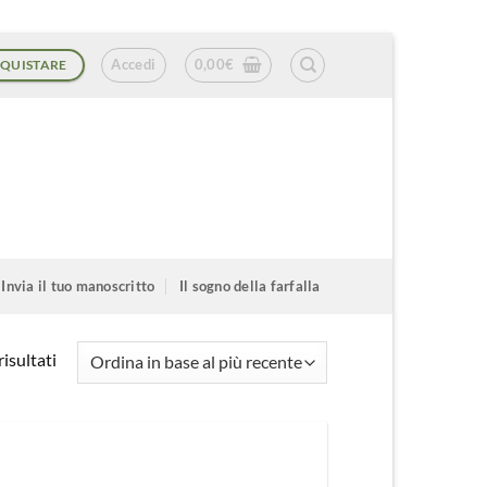
Accedi
0,00
€
QUISTARE
Invia il tuo manoscritto
Il sogno della farfalla
Ordina
isultati
in
base
al
più