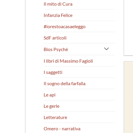
Il mito di Cura
Infanzia Felice
#iorestoacasaeleggo
SdF articoli
Bios Psychè
I libri di Massimo Fagioli
I saggetti
Il sogno della farfalla
Le api
Le gerle
Letterature
Omero - narrativa