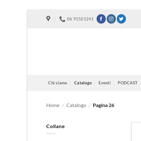
Salta
06 91501241
ai
contenuti
Chi siamo
Catalogo
Eventi
PODCAST
Home
/
Catalogo
/
Pagina 26
Collane