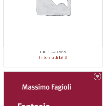
FUORI COLLANA
Il ritorno di Lilith
Aggiungi
alla lista
dei
desideri