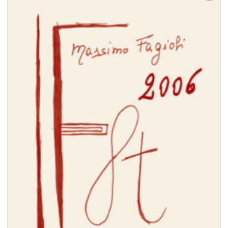
Aggiungi
alla lista
dei
desideri