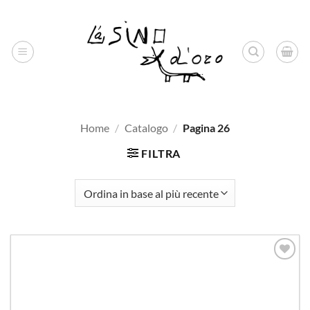
Salta
ai
contenuti
Home
/
Catalogo
/
Pagina 26
FILTRA
Aggiungi
alla lista
dei
desideri