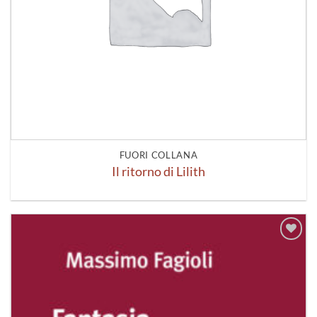
FUORI COLLANA
Il ritorno di Lilith
Aggiungi
alla lista
dei
desideri