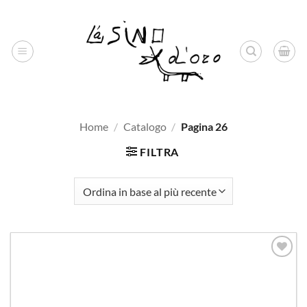
Salta
ai
contenuti
Home
/
Catalogo
/
Pagina 26
FILTRA
Aggiungi
alla lista
dei
desideri