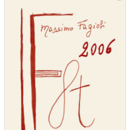
Aggiungi
alla lista
dei
desideri