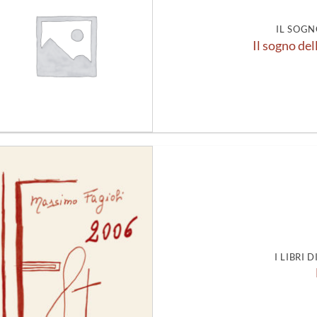
alla lista
dei
desideri
IL SOGN
Il sogno del
Aggiungi
alla lista
dei
desideri
I LIBRI 