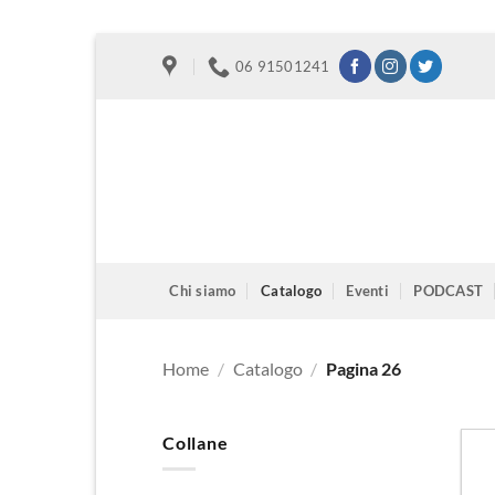
Salta
06 91501241
ai
contenuti
Chi siamo
Catalogo
Eventi
PODCAST
Home
/
Catalogo
/
Pagina 26
Collane