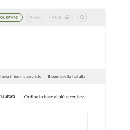
Accedi
0,00
€
QUISTARE
Invia il tuo manoscritto
Il sogno della farfalla
Ordina
isultati
in
base
al
più