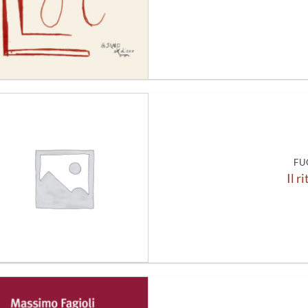
Aggiungi
alla lista
dei
desideri
FU
Il r