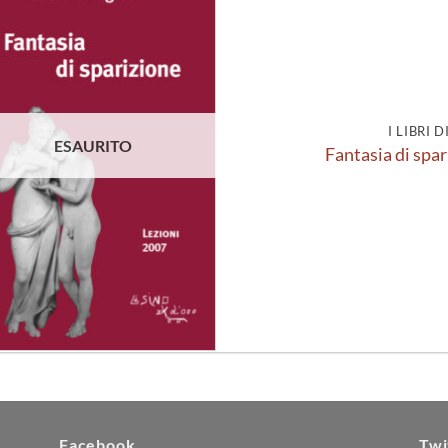
Aggiungi
alla lista
dei
desideri
I LIBRI 
ESAURITO
Fantasia di spar
Facebook
Twi