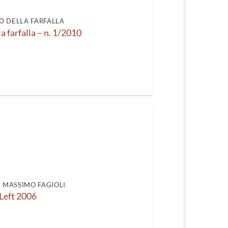
recente
O DELLA FARFALLA
la farfalla – n. 1/2010
DI MASSIMO FAGIOLI
Left 2006