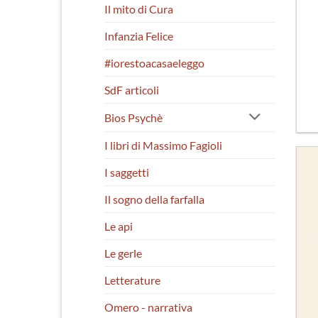
Il mito di Cura
Infanzia Felice
#iorestoacasaeleggo
SdF articoli
Bios Psychè
I libri di Massimo Fagioli
I saggetti
Il sogno della farfalla
Le api
Le gerle
Letterature
Omero - narrativa