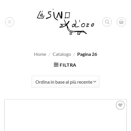
Salta
ai
contenuti
Home
/
Catalogo
/
Pagina 26
FILTRA
Aggiungi
alla lista
dei
desideri