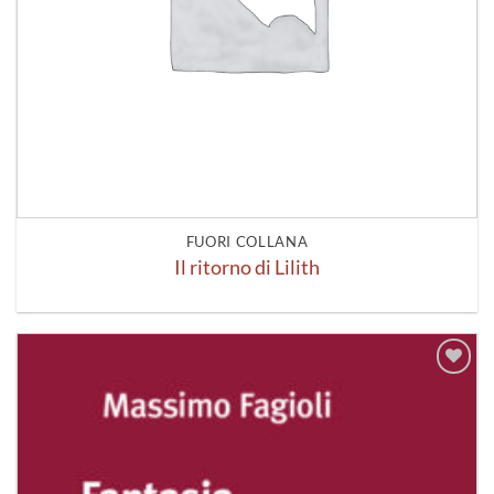
FUORI COLLANA
Il ritorno di Lilith
Aggiungi
alla lista
dei
desideri