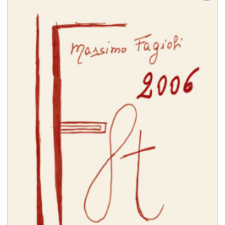
Aggiungi
alla lista
dei
desideri