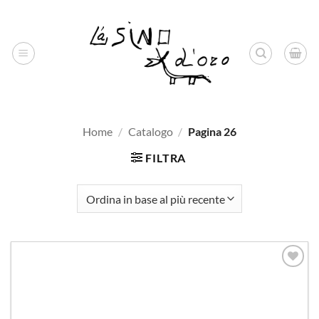
Salta
ai
contenuti
Home
/
Catalogo
/
Pagina 26
FILTRA
Aggiungi
alla lista
dei
desideri