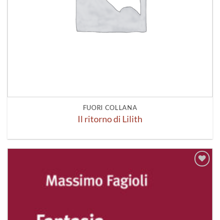
FUORI COLLANA
Il ritorno di Lilith
Aggiungi
alla lista
dei
desideri