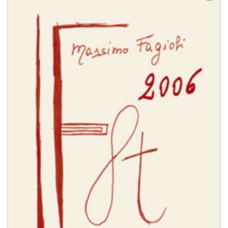
Aggiungi
alla lista
dei
desideri