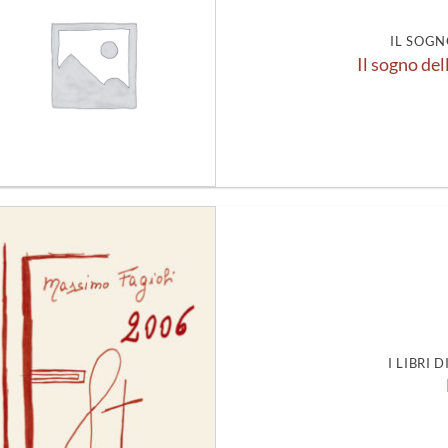
alla lista
dei
desideri
IL SOGN
Il sogno del
Aggiungi
alla lista
dei
desideri
I LIBRI 