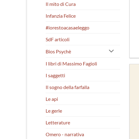
Il mito di Cura
Infanzia Felice
#iorestoacasaeleggo
SdF articoli
Bios Psychè
I libri di Massimo Fagioli
I saggetti
Il sogno della farfalla
Le api
Le gerle
Letterature
Omero - narrativa