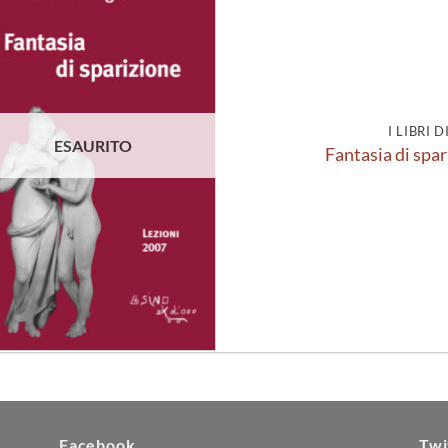
Aggiungi
alla lista
dei
desideri
I LIBRI 
ESAURITO
Fantasia di spar
Facebook
Twi