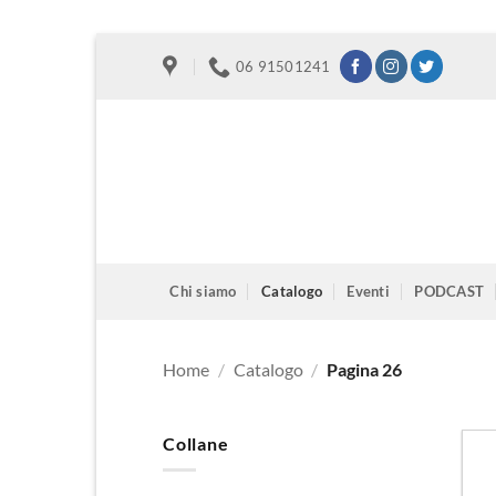
Salta
06 91501241
ai
contenuti
Chi siamo
Catalogo
Eventi
PODCAST
Home
/
Catalogo
/
Pagina 26
Collane