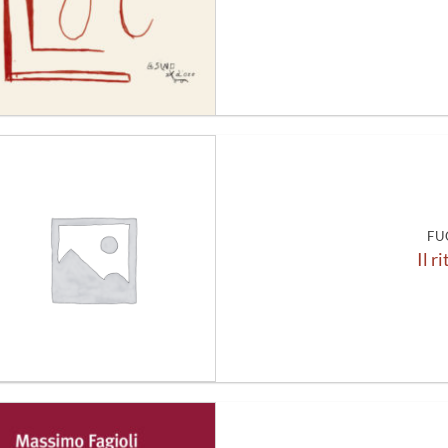
Aggiungi
alla lista
dei
desideri
FU
Il r