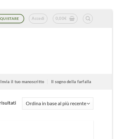
Accedi
0,00
€
QUISTARE
Invia il tuo manoscritto
Il sogno della farfalla
Ordina
isultati
in
base
al
più