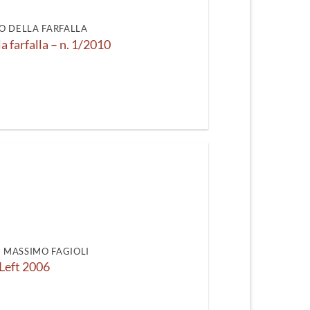
recente
O DELLA FARFALLA
la farfalla – n. 1/2010
DI MASSIMO FAGIOLI
Left 2006