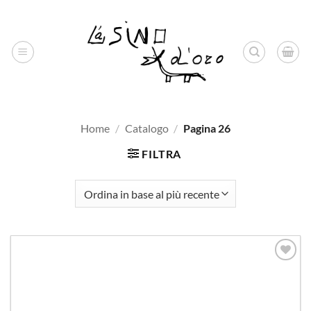
Salta
ai
contenuti
Home
/
Catalogo
/
Pagina 26
FILTRA
Aggiungi
alla lista
dei
desideri