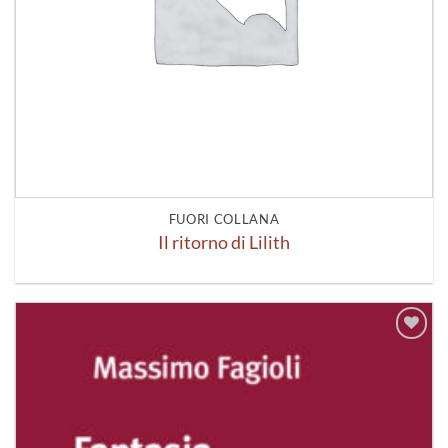
FUORI COLLANA
Il ritorno di Lilith
Aggiungi
alla lista
dei
desideri