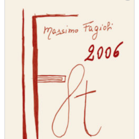
Aggiungi
alla lista
dei
desideri