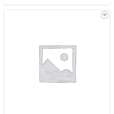
Aggiungi
alla lista
dei
desideri