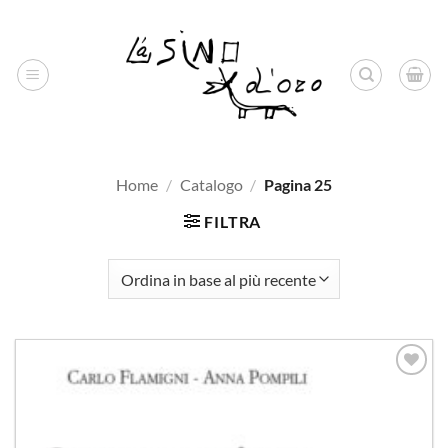
Salta
ai
contenuti
Home
/
Catalogo
/
Pagina 25
FILTRA
Aggiungi
alla lista
dei
desideri