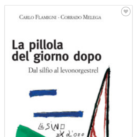
Aggiungi
alla lista
dei
desideri