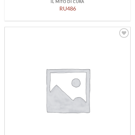
IL MITO DI CURA
RU486
Aggiungi
alla lista
dei
desideri