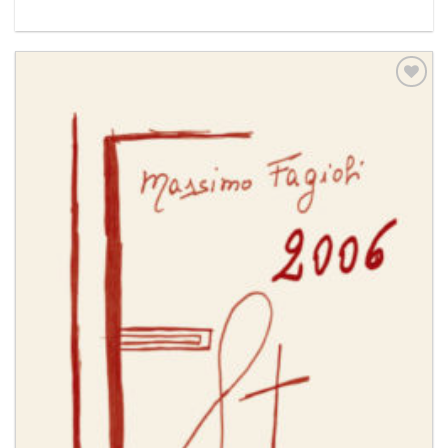
Aggiungi
alla lista
dei
desideri