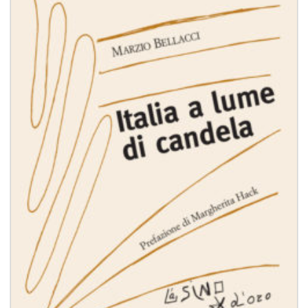
dei
desideri