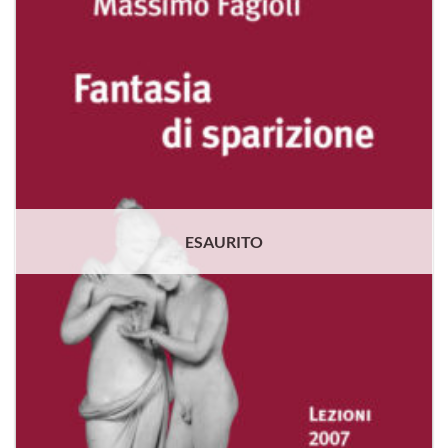
alla lista
dei
desideri
ESAURITO