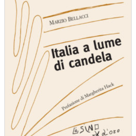
dei
desideri