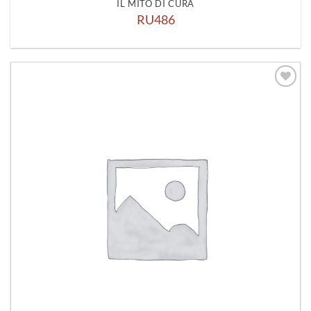
IL MITO DI CURA
RU486
Aggiungi
alla lista
dei
desideri