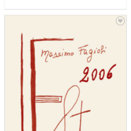
Aggiungi
alla lista
dei
desideri