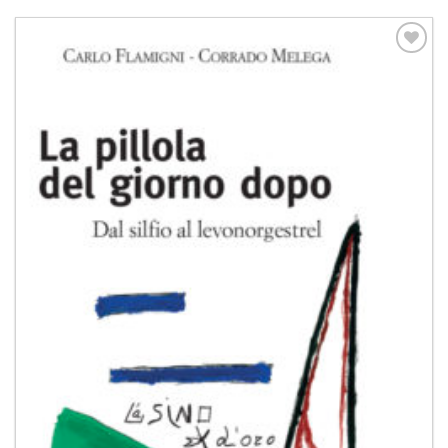
Aggiungi
alla lista
dei
desideri