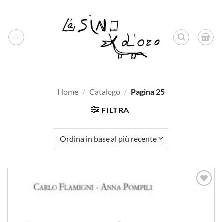
Salta
ai
contenuti
Home
/
Catalogo
/
Pagina 25
FILTRA
Aggiungi
alla lista
dei
desideri