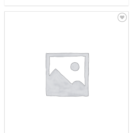
Aggiungi
alla lista
dei
desideri