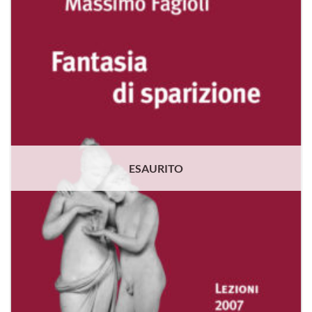
alla lista
dei
desideri
ESAURITO