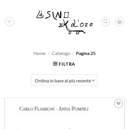
Salta
ai
contenuti
Home
/
Catalogo
/
Pagina 25
FILTRA
Aggiungi
alla lista
dei
desideri