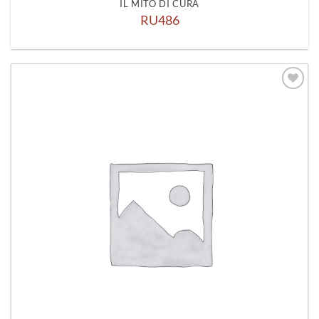
IL MITO DI CURA
RU486
Aggiungi
alla lista
dei
desideri