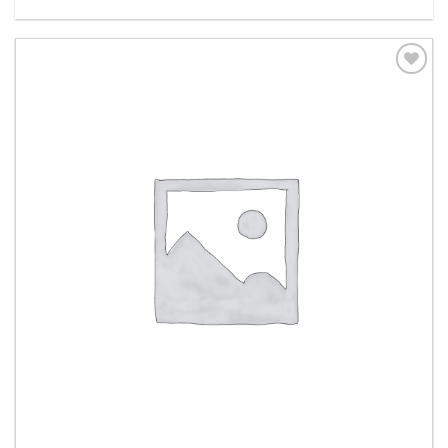
Aggiungi
alla lista
dei
desideri