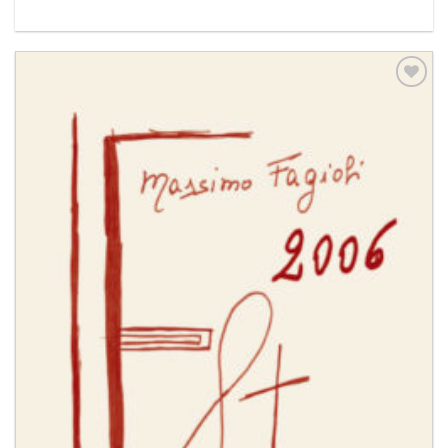
Aggiungi
alla lista
dei
desideri