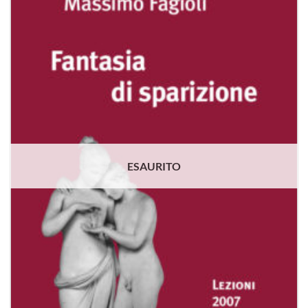
alla lista
dei
desideri
ESAURITO