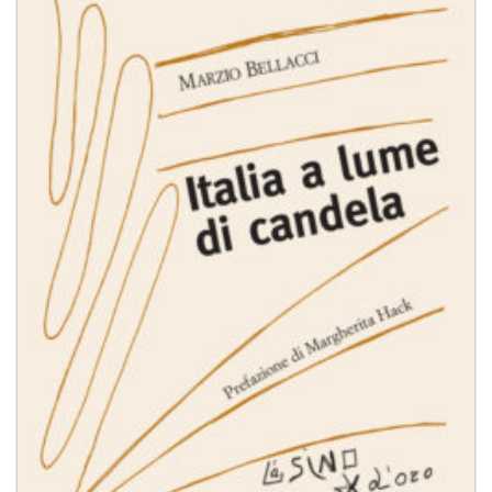
dei
desideri