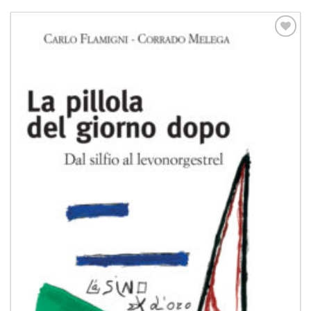
Aggiungi
alla lista
dei
desideri