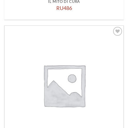
IL MITO DI CURA
RU486
Aggiungi
alla lista
dei
desideri