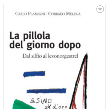
Aggiungi
alla lista
dei
desideri