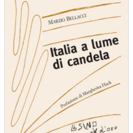
dei
desideri