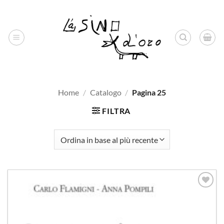
Salta
ai
contenuti
Home
/
Catalogo
/
Pagina 25
FILTRA
Aggiungi
alla lista
dei
desideri