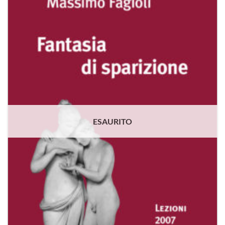
alla lista
dei
desideri
ESAURITO