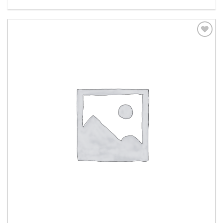
Aggiungi
alla lista
dei
desideri