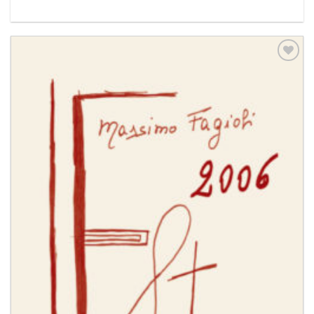
Aggiungi
alla lista
dei
desideri