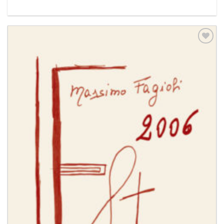
Aggiungi
alla lista
dei
desideri