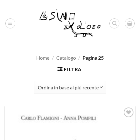
Salta
ai
contenuti
Home
/
Catalogo
/
Pagina 25
FILTRA
Aggiungi
alla lista
dei
desideri