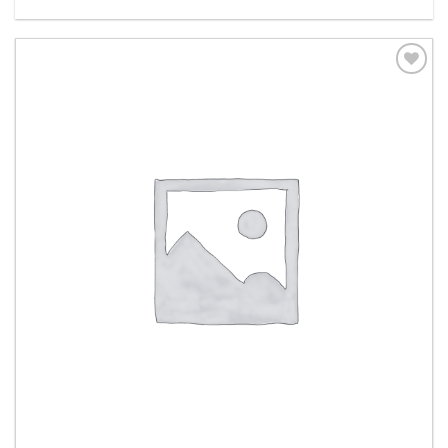
Aggiungi
alla lista
dei
desideri