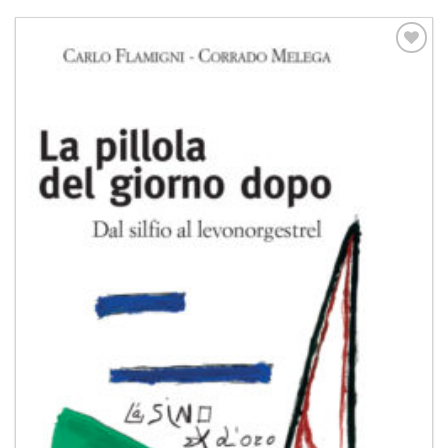
Aggiungi
alla lista
dei
desideri