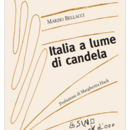
dei
desideri