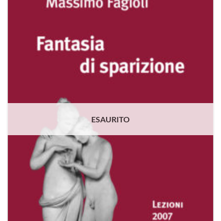
alla lista
dei
desideri
ESAURITO