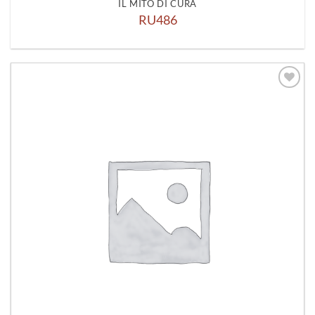
IL MITO DI CURA
RU486
Aggiungi
alla lista
dei
desideri