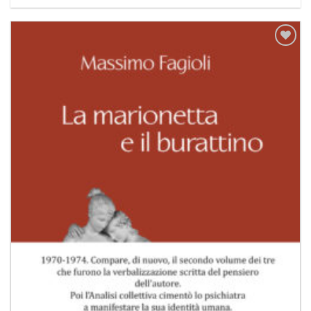
Aggiungi
alla lista
dei
desideri