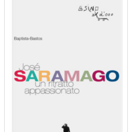
alla lista
dei
desideri