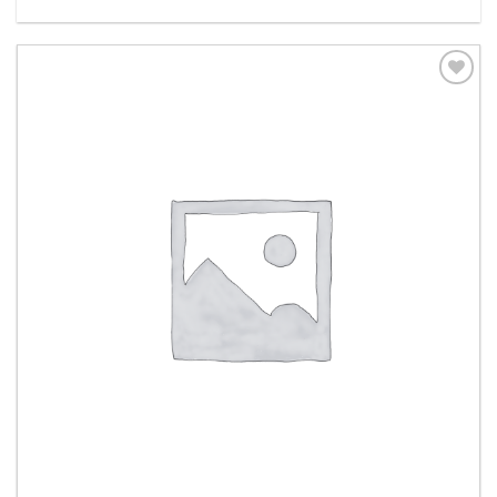
Aggiungi
alla lista
dei
desideri