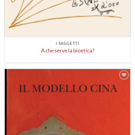
I SAGGETTI
A che serve la bioetica?
Aggiungi
alla lista
dei
desideri