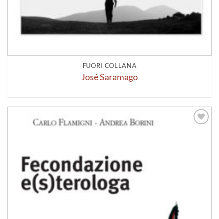
FUORI COLLANA
José Saramago
Aggiungi
alla lista
dei
desideri