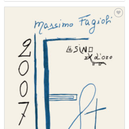
Aggiungi
alla lista
dei
desideri