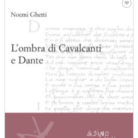
Aggiungi
alla lista
dei
desideri