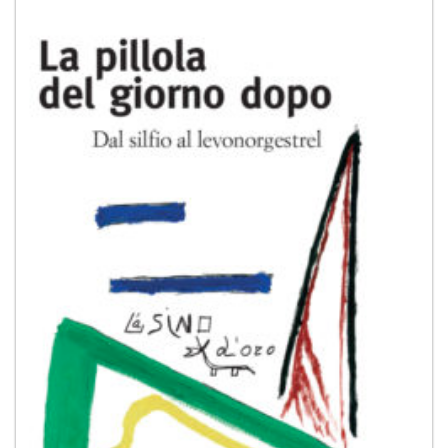
dei
desideri