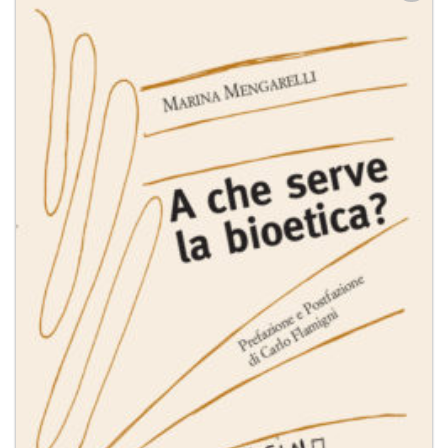
Aggiungi
alla lista
dei
desideri