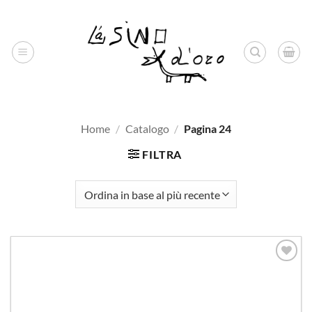
Salta
ai
contenuti
Home
/
Catalogo
/
Pagina 24
FILTRA
Aggiungi
alla lista
dei
desideri