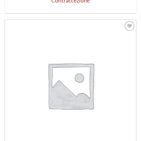
Contraccezione
Aggiungi
alla lista
dei
desideri