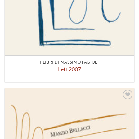
I LIBRI DI MASSIMO FAGIOLI
Left 2007
Aggiungi
alla lista
dei
desideri