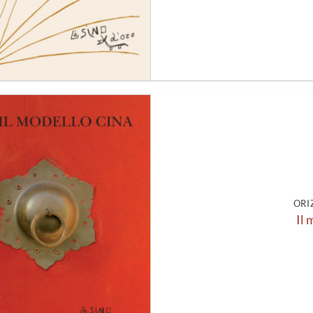
Aggiungi
alla lista
dei
desideri
ORI
Il 