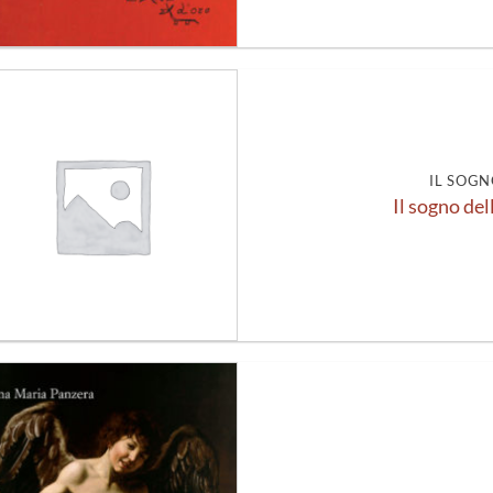
Aggiungi
alla lista
dei
desideri
IL SOGN
Il sogno del
Aggiungi
alla lista
dei
desideri