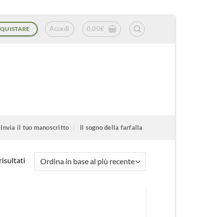
Accedi
0,00
€
QUISTARE
Invia il tuo manoscritto
Il sogno della farfalla
Ordina
isultati
in
base
al
più