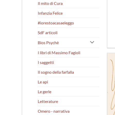
Il mito di Cura
Infanzia Felice
#iorestoacasaeleggo
SdF articoli
Bios Psychè
I libri di Massimo Fagioli
I saggetti
Il sogno della farfalla
Le api
Le gerle
Letterature
Omero - narrativa