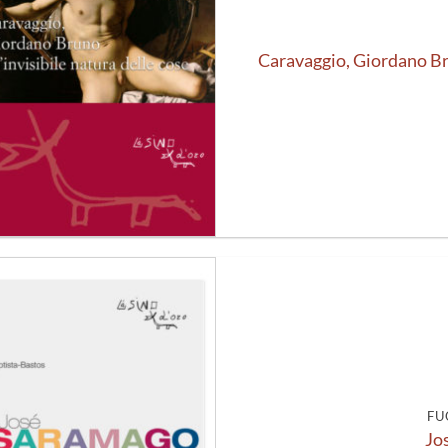
Caravaggio, Giordano Bru
Aggiungi
alla lista
dei
desideri
FU
Jo