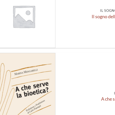
alla lista
dei
desideri
IL SOGN
Il sogno del
Aggiungi
alla lista
dei
desideri
A che s