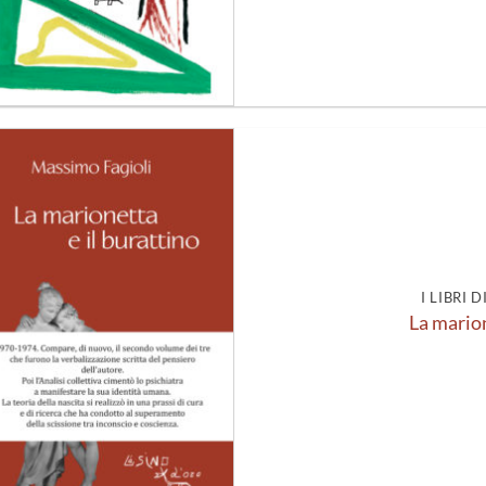
Aggiungi
alla lista
dei
desideri
I LIBRI 
La marion