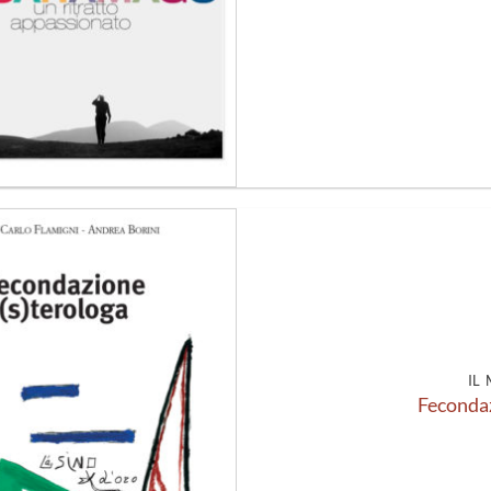
Aggiungi
alla lista
dei
desideri
IL
Fecondaz