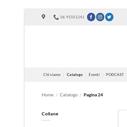
Salta
06 91501241
ai
contenuti
Chi siamo
Catalogo
Eventi
PODCAST
Home
/
Catalogo
/
Pagina 24
Collane