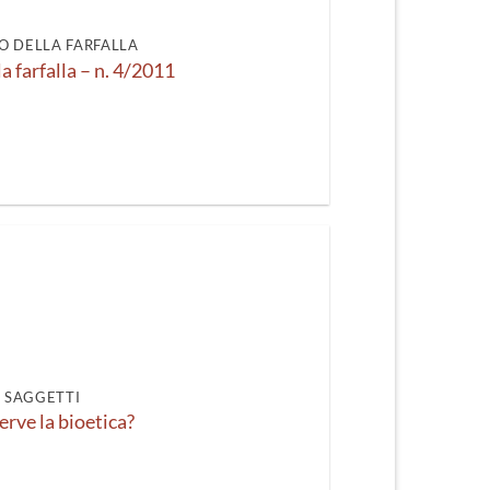
recente
O DELLA FARFALLA
la farfalla – n. 4/2011
I SAGGETTI
erve la bioetica?