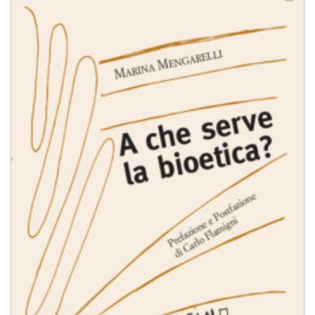
Aggiungi
alla lista
dei
desideri