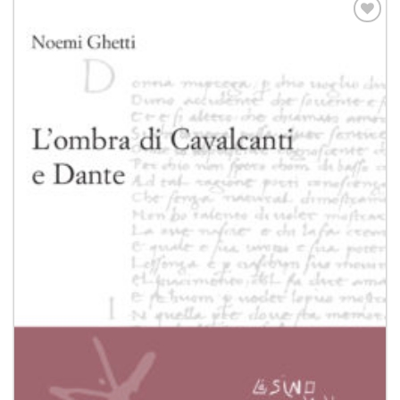
Aggiungi
alla lista
dei
desideri