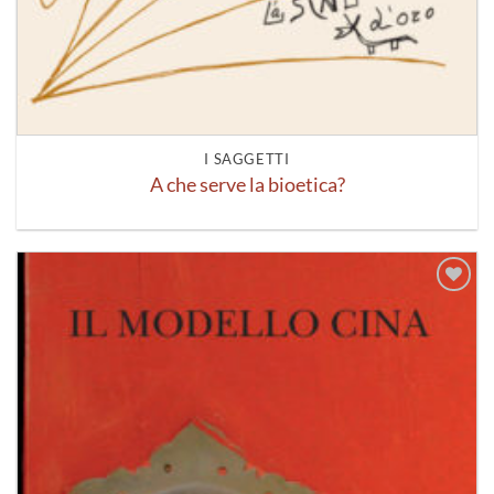
I SAGGETTI
A che serve la bioetica?
Aggiungi
alla lista
dei
desideri