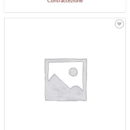
Contraccezione
Aggiungi
alla lista
dei
desideri