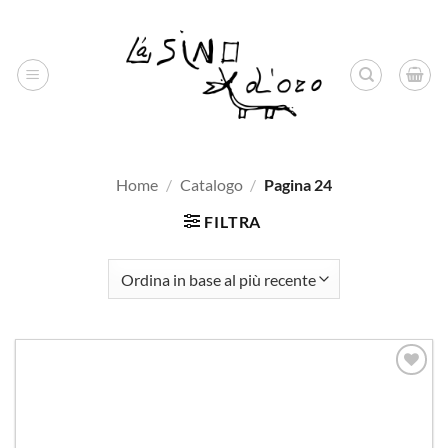
Salta
ai
contenuti
Home
/
Catalogo
/
Pagina 24
FILTRA
Aggiungi
alla lista
dei
desideri