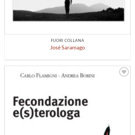
FUORI COLLANA
José Saramago
Aggiungi
alla lista
dei
desideri