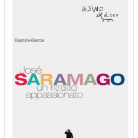
alla lista
dei
desideri