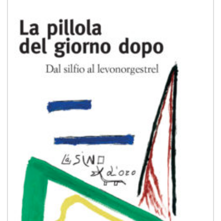
dei
desideri