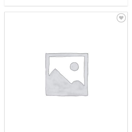
Aggiungi
alla lista
dei
desideri