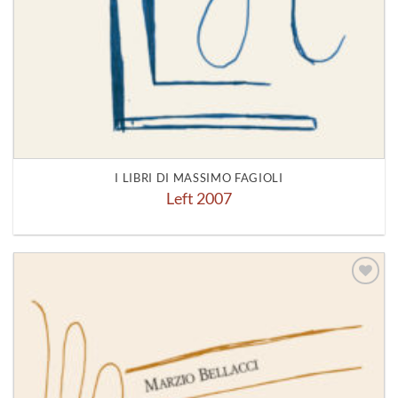
I LIBRI DI MASSIMO FAGIOLI
Left 2007
Aggiungi
alla lista
dei
desideri