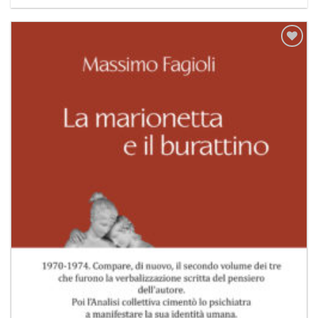
Aggiungi
alla lista
dei
desideri