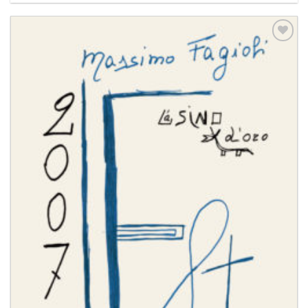
Aggiungi
alla lista
dei
desideri