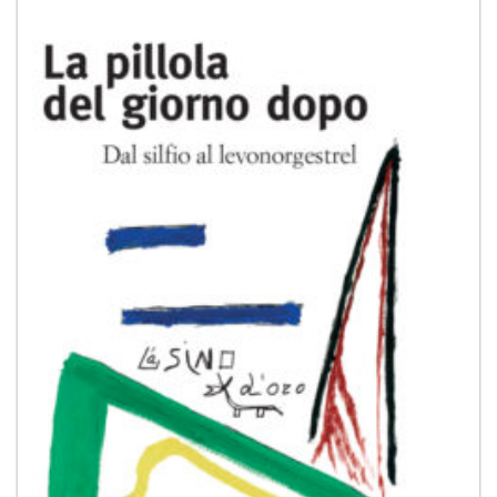
dei
desideri