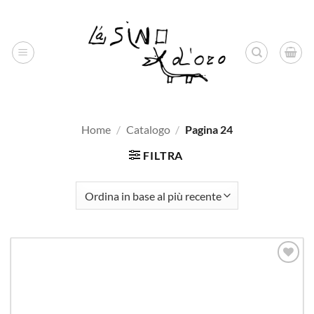
Salta
ai
contenuti
Home
/
Catalogo
/
Pagina 24
FILTRA
Aggiungi
alla lista
dei
desideri