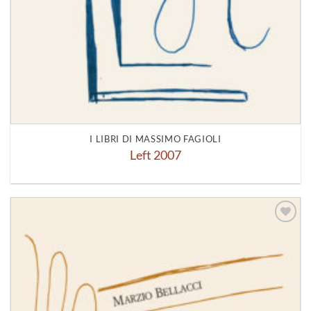
I LIBRI DI MASSIMO FAGIOLI
Left 2007
Aggiungi
alla lista
dei
desideri