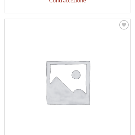
Contraccezione
Aggiungi
alla lista
dei
desideri