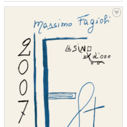
Aggiungi
alla lista
dei
desideri