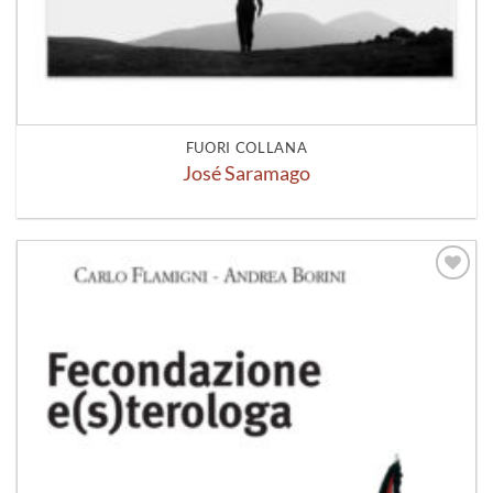
FUORI COLLANA
José Saramago
Aggiungi
alla lista
dei
desideri