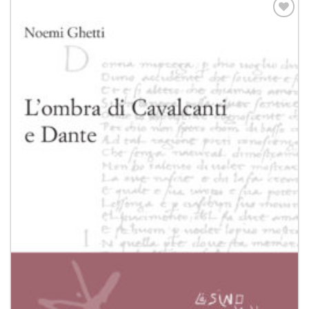
Aggiungi
alla lista
dei
desideri