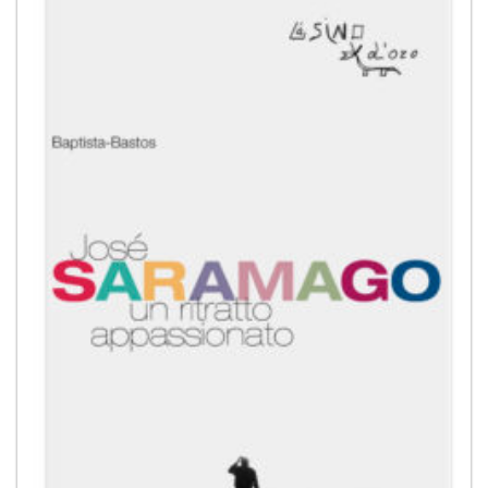
alla lista
dei
desideri