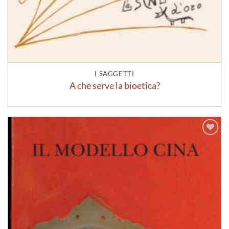
I SAGGETTI
A che serve la bioetica?
Aggiungi
alla lista
dei
desideri