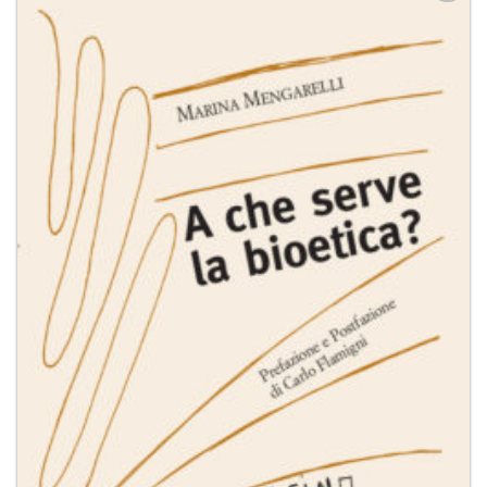
Aggiungi
alla lista
dei
desideri