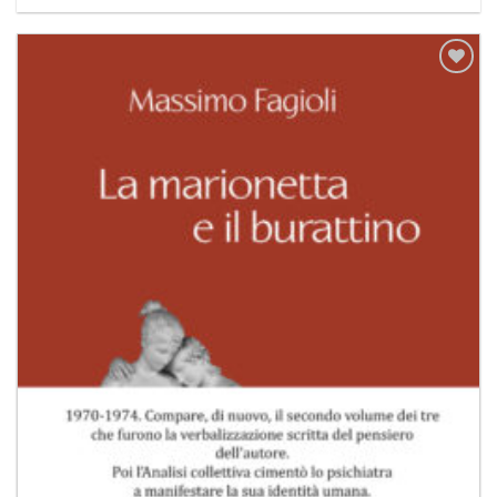
Aggiungi
alla lista
dei
desideri