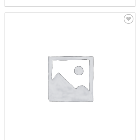
Aggiungi
alla lista
dei
desideri