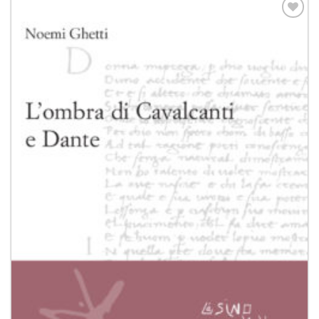
Aggiungi
alla lista
dei
desideri