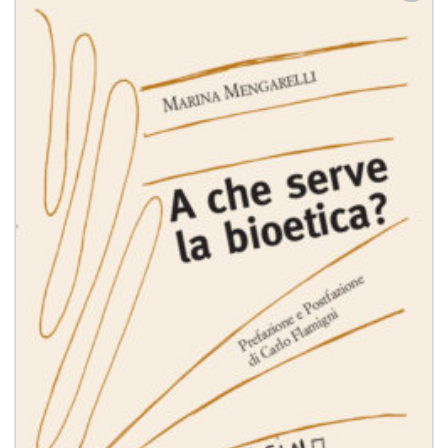
Aggiungi
alla lista
dei
desideri