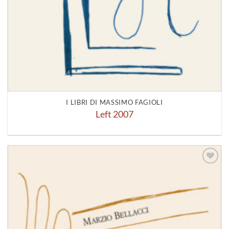
I LIBRI DI MASSIMO FAGIOLI
Left 2007
Aggiungi
alla lista
dei
desideri