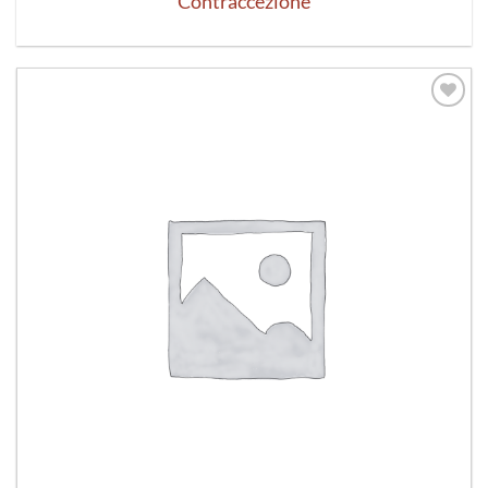
Contraccezione
Aggiungi
alla lista
dei
desideri