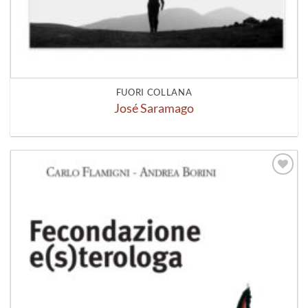
FUORI COLLANA
José Saramago
Aggiungi
alla lista
dei
desideri