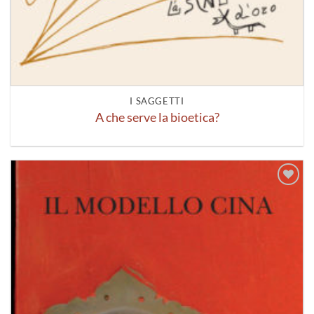
I SAGGETTI
A che serve la bioetica?
Aggiungi
alla lista
dei
desideri