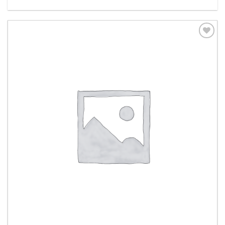
Aggiungi
alla lista
dei
desideri