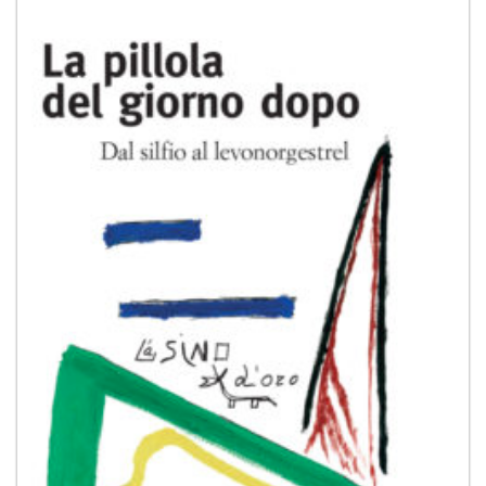
dei
desideri