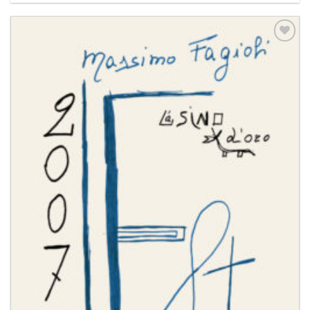
Aggiungi
alla lista
dei
desideri