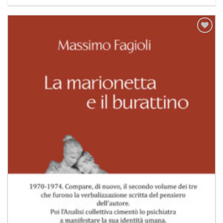
Aggiungi
alla lista
dei
desideri