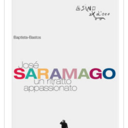
alla lista
dei
desideri