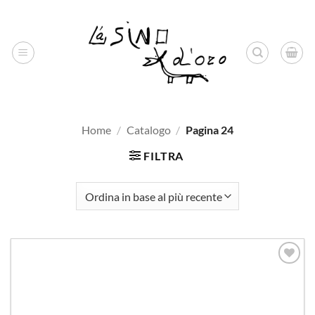
Salta
ai
contenuti
Home
/
Catalogo
/
Pagina 24
FILTRA
Aggiungi
alla lista
dei
desideri