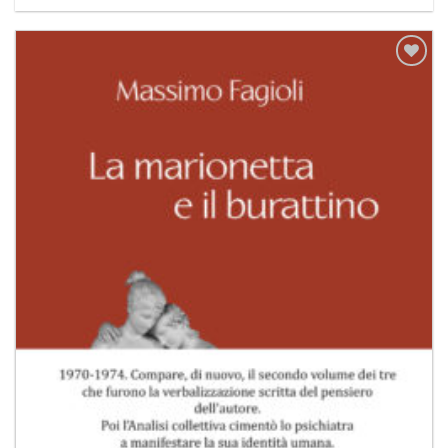
Aggiungi
alla lista
dei
desideri