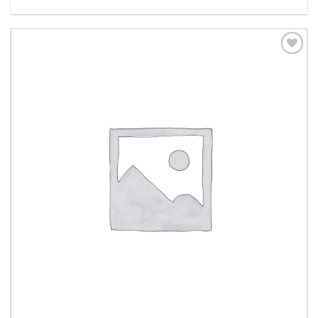
Aggiungi
alla lista
dei
desideri