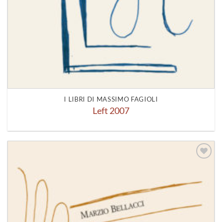
I LIBRI DI MASSIMO FAGIOLI
Left 2007
Aggiungi
alla lista
dei
desideri