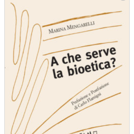
Aggiungi
alla lista
dei
desideri