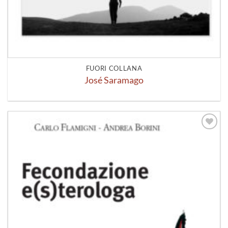
FUORI COLLANA
José Saramago
Aggiungi
alla lista
dei
desideri