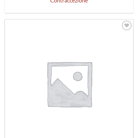
Contraccezione
Aggiungi
alla lista
dei
desideri