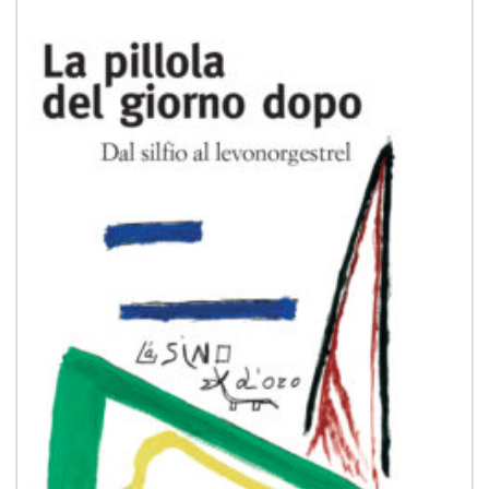
dei
desideri