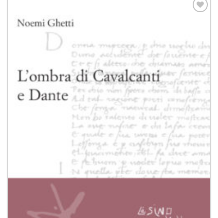
Aggiungi
alla lista
dei
desideri