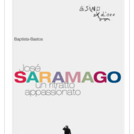
alla lista
dei
desideri