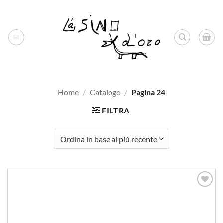
Salta
ai
contenuti
Home
/
Catalogo
/
Pagina 24
FILTRA
Aggiungi
alla lista
dei
desideri