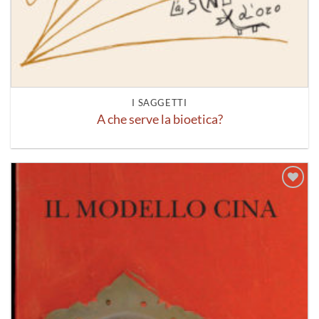
I SAGGETTI
A che serve la bioetica?
Aggiungi
alla lista
dei
desideri