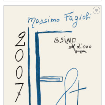
Aggiungi
alla lista
dei
desideri