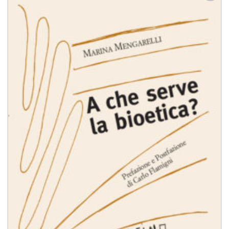
Aggiungi
alla lista
dei
desideri