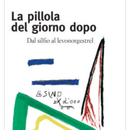
dei
desideri