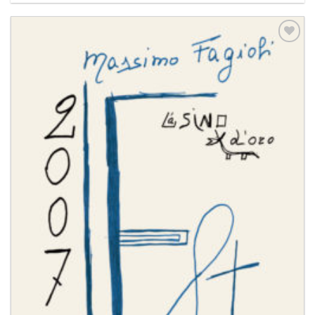
Aggiungi
alla lista
dei
desideri