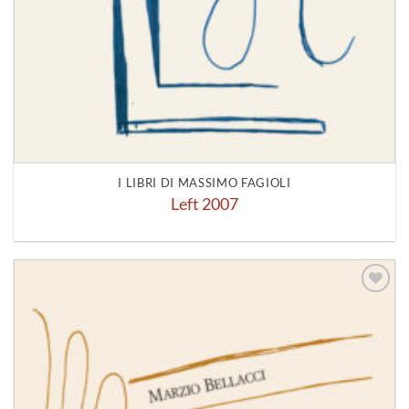
I LIBRI DI MASSIMO FAGIOLI
Left 2007
Aggiungi
alla lista
dei
desideri