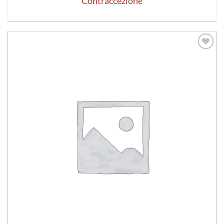
Contraccezione
Aggiungi
alla lista
dei
desideri