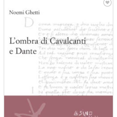
Aggiungi
alla lista
dei
desideri