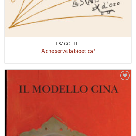
I SAGGETTI
A che serve la bioetica?
Aggiungi
alla lista
dei
desideri