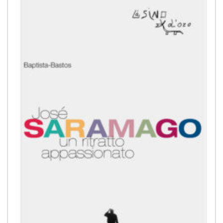
alla lista
dei
desideri