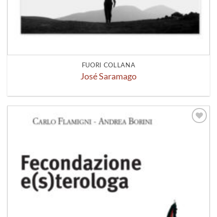
FUORI COLLANA
José Saramago
Aggiungi
alla lista
dei
desideri