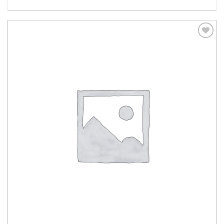
Aggiungi
alla lista
dei
desideri