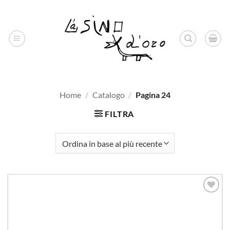
Salta
ai
contenuti
Home
/
Catalogo
/
Pagina 24
FILTRA
Aggiungi
alla lista
dei
desideri