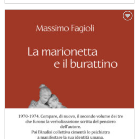
Aggiungi
alla lista
dei
desideri