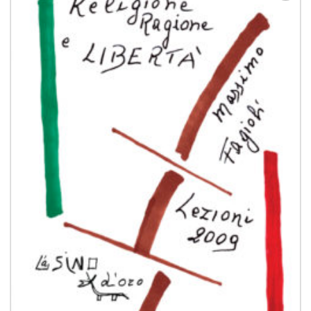
Aggiungi
alla lista
dei
desideri