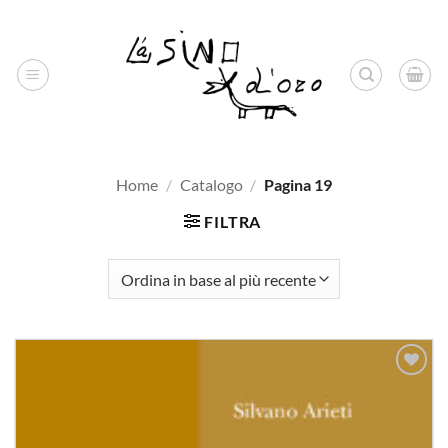
Salta
ai
contenuti
Home
/
Catalogo
/
Pagina 19
FILTRA
Aggiungi
alla lista
dei
desideri