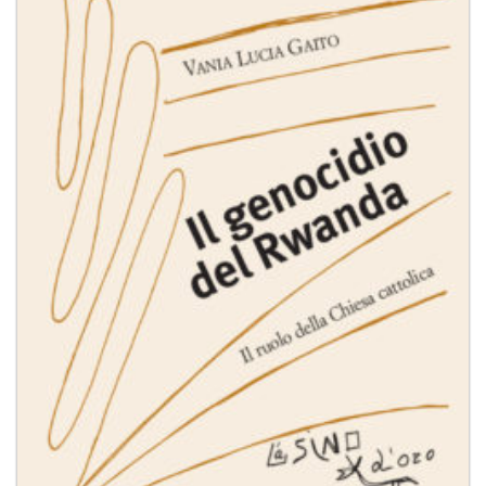
dei
desideri