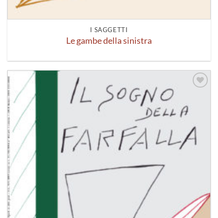
I SAGGETTI
Le gambe della sinistra
Aggiungi
alla lista
dei
desideri