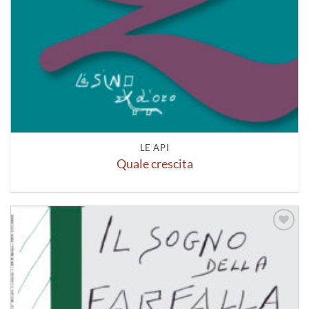
LE API
Quale crescita
Aggiungi
alla lista
dei
desideri