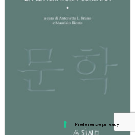
dei
desideri