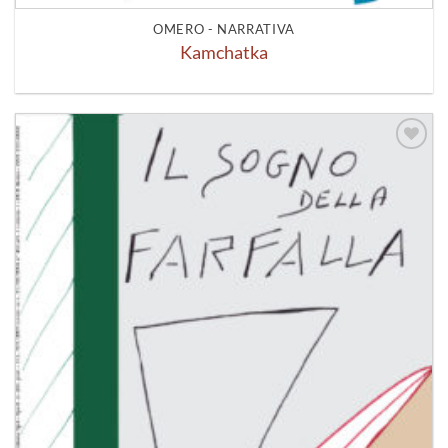
OMERO - NARRATIVA
Kamchatka
Aggiungi
alla lista
dei
desideri