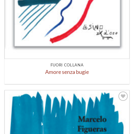
FUORI COLLANA
Amore senza bugie
Aggiungi
alla lista
dei
desideri