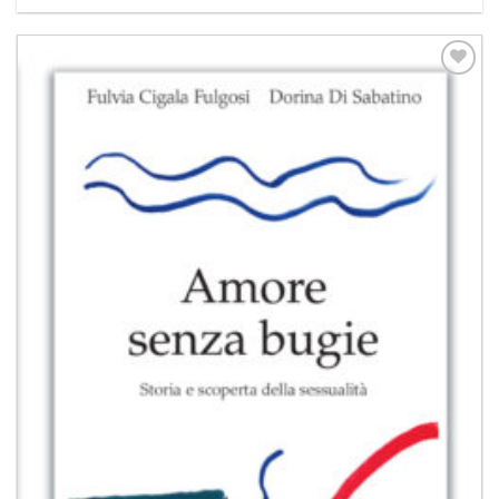
Aggiungi
alla lista
dei
desideri