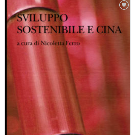
Aggiungi
alla lista
dei
desideri