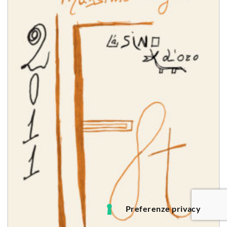
dei
desideri