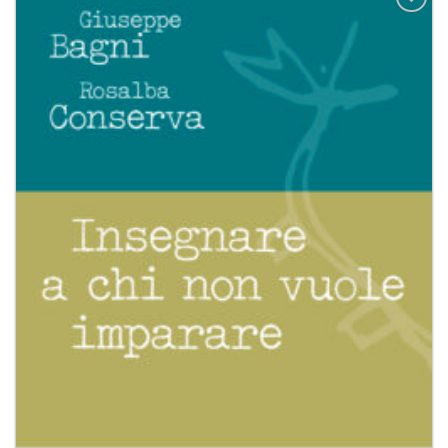
Aggiungi
alla lista
dei
desideri