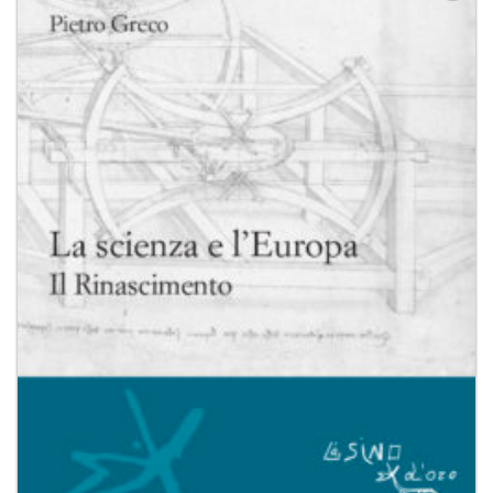
Aggiungi
alla lista
dei
desideri