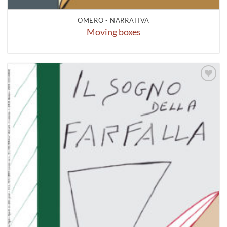
OMERO - NARRATIVA
Moving boxes
Aggiungi
alla lista
dei
desideri