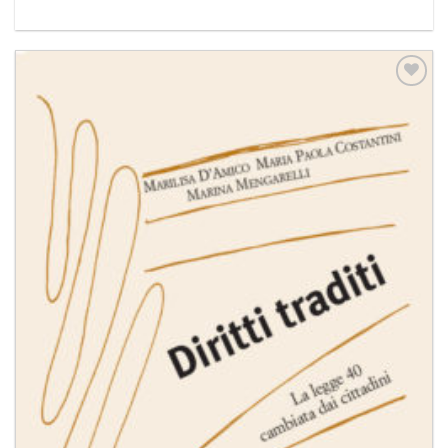
Aggiungi
alla lista
dei
desideri