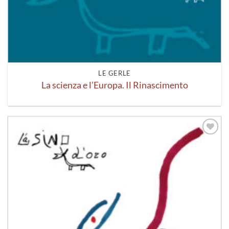
LE GERLE
La scienza e l’Europa. Il Rinascimento
Aggiungi
alla lista
dei
desideri