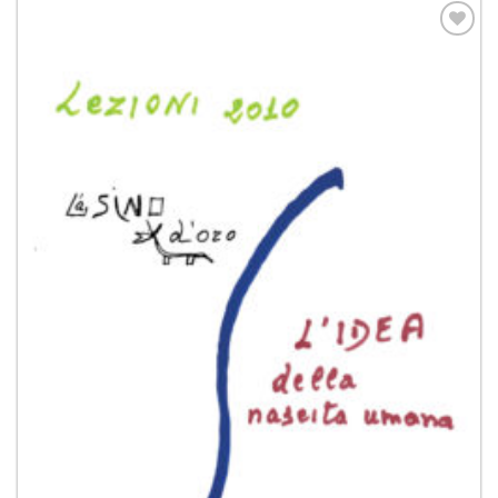
Aggiungi
alla lista
dei
desideri