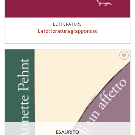
LETTERATURE
La letteratura giapponese
Aggiungi
alla lista
dei
desideri
ESAURITO