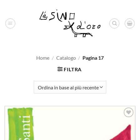
Salta
ai
contenuti
Home
/
Catalogo
/
Pagina 17
FILTRA
Aggiungi
alla lista
dei
desideri