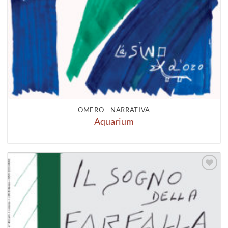
OMERO - NARRATIVA
Aquarium
Aggiungi
alla lista
dei
desideri