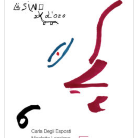
Aggiungi
alla lista
dei
desideri