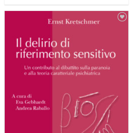
Aggiungi
alla lista
dei
desideri