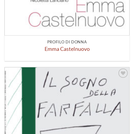
PROFILO DI DONNA
Emma Castelnuovo
Aggiungi
alla lista
dei
desideri