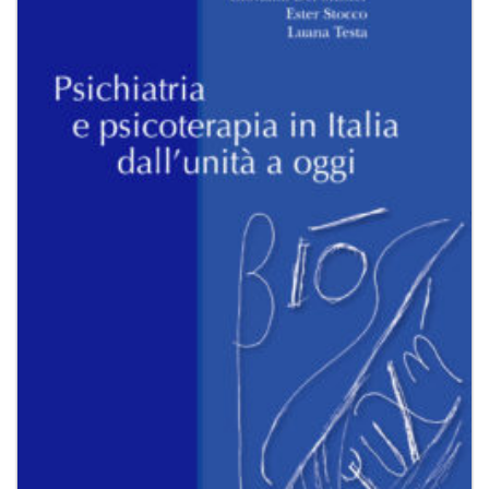
alla lista
dei
desideri