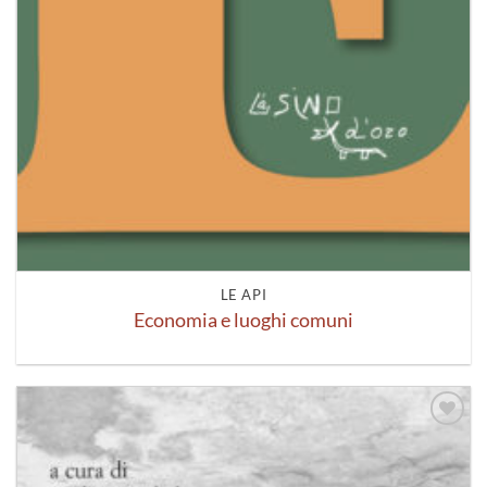
LE API
Economia e luoghi comuni
Aggiungi
alla lista
dei
desideri