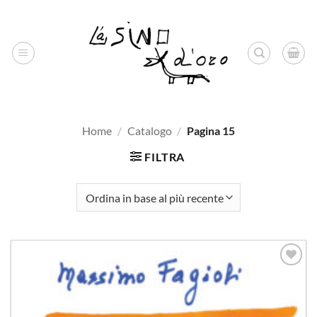
Salta
ai
contenuti
Home
/
Catalogo
/
Pagina 15
FILTRA
Aggiungi
alla lista
dei
desideri