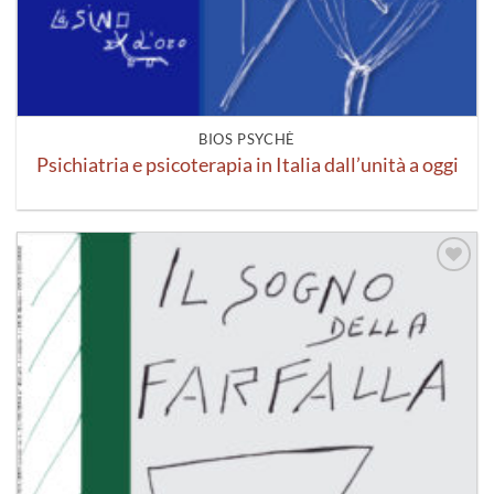
BIOS PSYCHÈ
Psichiatria e psicoterapia in Italia dall’unità a oggi
Aggiungi
alla lista
dei
desideri