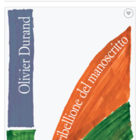
Aggiungi
alla lista
dei
desideri