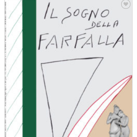
Aggiungi
alla lista
dei
desideri